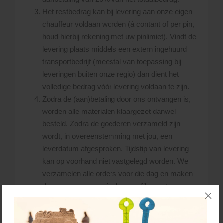
Het restbedrag kan bij levering aan onze eigen
chauffeur voldaan worden (á contant of per pin,
houd hierbij rekening met uw pinlimiet). Vindt de
levering plaats middels een extern ingehuurd
transportbedrijf (meestal van toepassing bij
leveringen buiten onze regio) dan dient het
volledige bedrag vóór levering voldaan te zijn.
Zodra de (aan)betaling door ons ontvangen is,
worden alle materialen klaargezet danwel
besteld. Zodra de goederen verzameld zijn
wordt, in overeenstemming met jou, een
leverdatum afgesproken. Tijdstip van levering
kan op voorhand niet vastgelegd worden. We
verzamelen alle orders voor die dag en maken
dan een zo economisch mogelijke route.
De dag voor levering maken we de planning. U
kunt aan het eind van deze dag, ca. 30 minuten