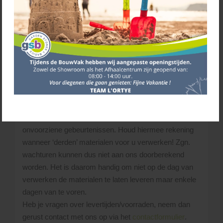
voor sluitingstijd, even bellen en de geplande
levertijd vernemen.
Levering
Wij proberen de aangeschafte materialen binnen 3 tot
10 werkdagen te leveren.
Wanneer er door ons een tijdsindicatie i.v.m. de
levering wordt gegeven, kunnen hieraan geen rechten
worden ontleend. L’Ortye behoudt zich het recht voor,
wijzigingen in het routeschema aan te brengen bij
onvoorziene gebeurtenissen. Houd hiermee rekening
wanneer ‘derden’ materialen voor u verwerken! Zgn.
wachturen kunnen dus niet aan ons doorberekend
worden. Het is daarom handig om niet op de dag van
verwerken de materialen te laten leveren maar enkele
dagen van te voren.
Heb je vragen over levertijden/voorraden, neem dan
gerust contact met ons op via het
contactformulier
.