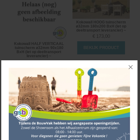
Kokowall HOOG tuinscherm
ø32mm 180x200 BxH (let op
deeltransport leverancier) ~
€
173,00
Kokowall HALF VERTICAAL
BEKIJK PRODUCT
tuinscherm ø32mm 90x180
BxH (let op deeltransport
leverancier) ~
€
101,00
BEKIJK PRODUCT