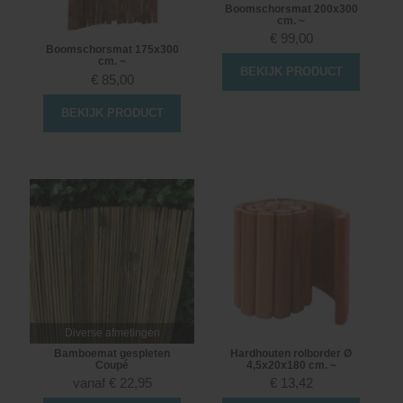
Boomschorsmat 200x300
cm. ~
€
99,00
Boomschorsmat 175x300
cm. ~
BEKIJK PRODUCT
€
85,00
BEKIJK PRODUCT
Diverse afmetingen
Bamboemat gespleten
Hardhouten rolborder Ø
Coupé
4,5x20x180 cm. ~
vanaf
€
22,95
€
13,42