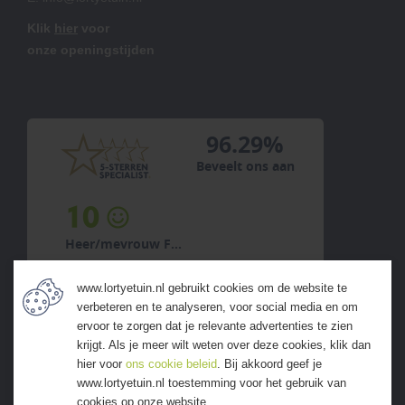
Klik
hier
voor
onze openingstijden
96.29%
Beveelt ons aan
10
Heer/mevrouw van Pamelen
6 augustus 2026
www.lortyetuin.nl gebruikt cookies om de website te
previous
next
verbeteren en te analyseren, voor social media en om
ervoor te zorgen dat je relevante advertenties te zien
krijgt. Als je meer wilt weten over deze cookies, klik dan
hier voor
ons cookie beleid
. Bij akkoord geef je
www.lortyetuin.nl toestemming voor het gebruik van
cookies op onze website.