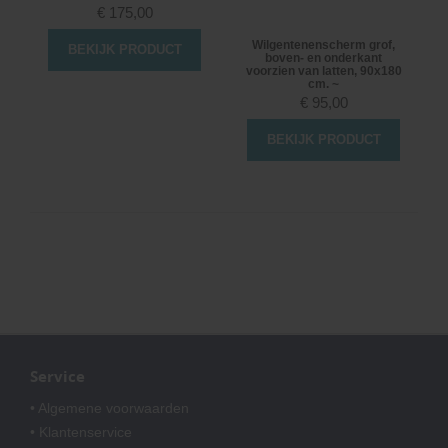
€
175,00
Wilgentenenscherm grof,
BEKIJK PRODUCT
boven- en onderkant
voorzien van latten, 90x180
cm. ~
€
95,00
BEKIJK PRODUCT
Service
• Algemene voorwaarden
• Klantenservice