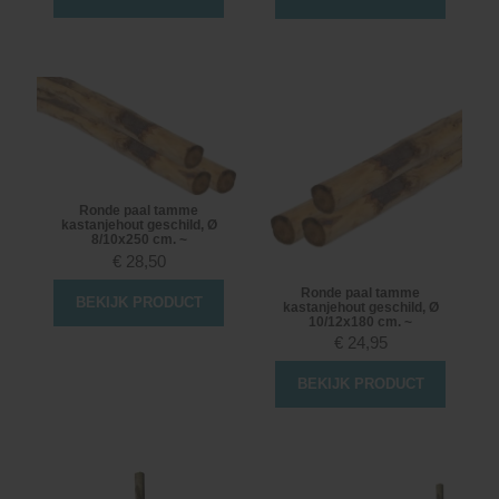
Ronde paal tamme
kastanjehout geschild, Ø
8/10x250 cm. ~
€
28,50
Ronde paal tamme
BEKIJK PRODUCT
kastanjehout geschild, Ø
10/12x180 cm. ~
€
24,95
BEKIJK PRODUCT