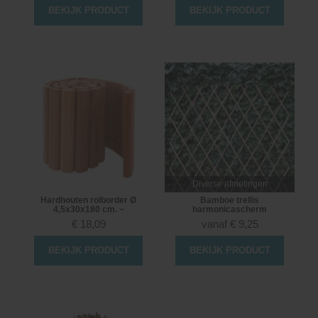
BEKIJK PRODUCT
BEKIJK PRODUCT
Diverse afmetingen
Hardhouten rolborder Ø
Bamboe trellis
4,5x30x180 cm. ~
harmonicascherm
€
18,09
vanaf
€
9,25
BEKIJK PRODUCT
BEKIJK PRODUCT