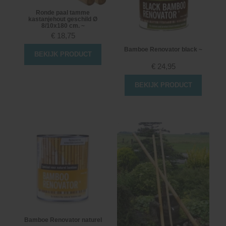
Ronde paal tamme
kastanjehout geschild Ø
8/10x180 cm. ~
€
18,75
Bamboe Renovator black ~
BEKIJK PRODUCT
€
24,95
BEKIJK PRODUCT
Bamboe Renovator naturel