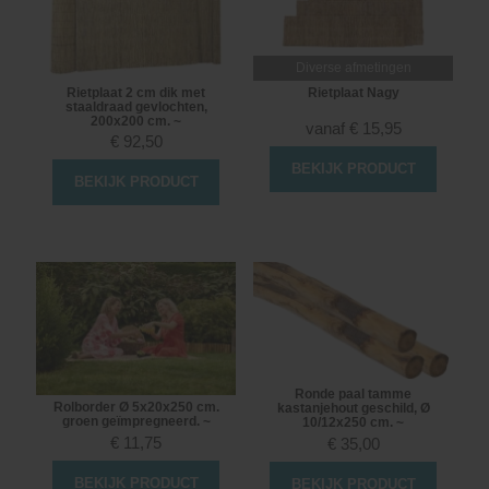
Diverse afmetingen
Rietplaat 2 cm dik met
Rietplaat Nagy
staaldraad gevlochten,
200x200 cm. ~
vanaf
€
15,95
€
92,50
BEKIJK PRODUCT
BEKIJK PRODUCT
Ronde paal tamme
Rolborder Ø 5x20x250 cm.
kastanjehout geschild, Ø
groen geïmpregneerd. ~
10/12x250 cm. ~
€
11,75
€
35,00
BEKIJK PRODUCT
BEKIJK PRODUCT