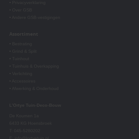
• Privacyverklaring
• Over GSB
• Andere GSB-vestigingen
Assortiment
• Bestrating
• Grind & Split
• Tuinhout
• Tuinhuis & Overkapping
• Verlichting
• Accessoires
• Afwerking & Onderhoud
L’Ortye Tuin-Deco-Bouw
De Koumen 1a
6433 KG Hoensbroek
T:
045-5280202
E:
info@lortyetuin.nl