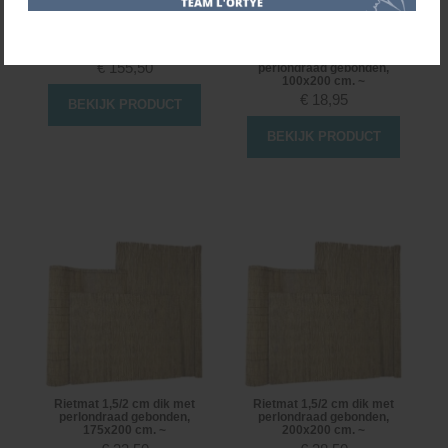
Kokowall STANDAARD
tuinscherm ø32mm 180x180
BxH (let op deeltransport
leverancier) ~
Rietmat 1,5/2 cm dik met
€
155,50
perlondraad gebonden,
100x200 cm. ~
€
18,95
BEKIJK PRODUCT
BEKIJK PRODUCT
Rietmat 1,5/2 cm dik met
Rietmat 1,5/2 cm dik met
perlondraad gebonden,
perlondraad gebonden,
175x200 cm. ~
200x200 cm. ~