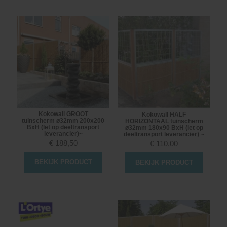
Kokowall GROOT
Kokowall HALF
tuinscherm ø32mm 200x200
HORIZONTAAL tuinscherm
BxH (let op deeltransport
ø32mm 180x90 BxH (let op
leverancier)~
deeltransport leverancier) ~
€
188,50
€
110,00
BEKIJK PRODUCT
BEKIJK PRODUCT