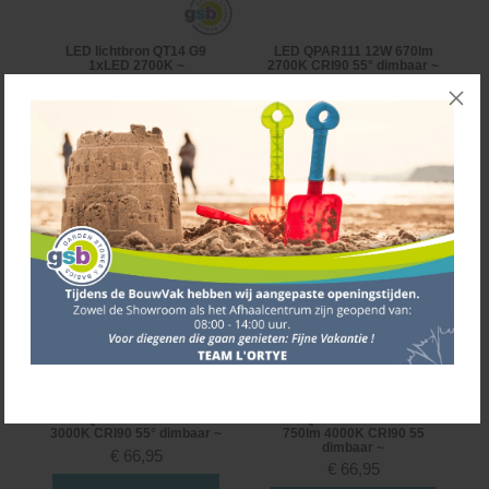
LED lichtbron QT14 G9
LED QPAR111 12W 670lm
1xLED 2700K ~
2700K CRI90 55° dimbaar ~
€
6,95
€
66,95
BEKIJK PRODUCT
BEKIJK PRODUCT
LED QPAR111 12W 680lm
LED QPAR111 GU10 12W
3000K CRI90 55° dimbaar ~
750lm 4000K CRI90 55
dimbaar ~
€
66,95
€
66,95