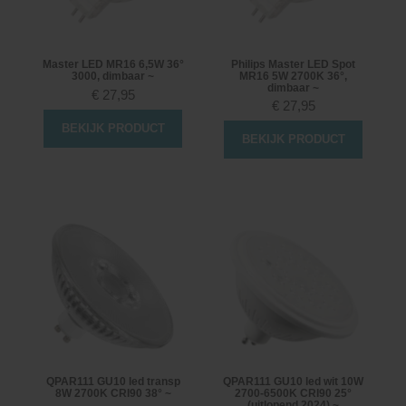
Master LED MR16 6,5W 36°
Philips Master LED Spot
3000, dimbaar ~
MR16 5W 2700K 36°,
dimbaar ~
€
27,95
€
27,95
BEKIJK PRODUCT
BEKIJK PRODUCT
QPAR111 GU10 led transp
QPAR111 GU10 led wit 10W
8W 2700K CRI90 38° ~
2700-6500K CRI90 25°
(uitlopend 2024) ~