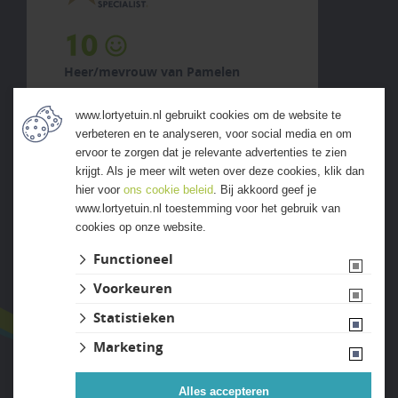
10
Heer/mevrouw van Pamelen
6 augustus 2026
www.lortyetuin.nl gebruikt cookies om de website te
previous
next
verbeteren en te analyseren, voor social media en om
ervoor te zorgen dat je relevante advertenties te zien
krijgt. Als je meer wilt weten over deze cookies, klik dan
hier voor
ons cookie beleid
. Bij akkoord geef je
www.lortyetuin.nl toestemming voor het gebruik van
cookies op onze website.
ALLE ERVARINGEN
Functioneel
Voorkeuren
Statistieken
Marketing
Alles accepteren