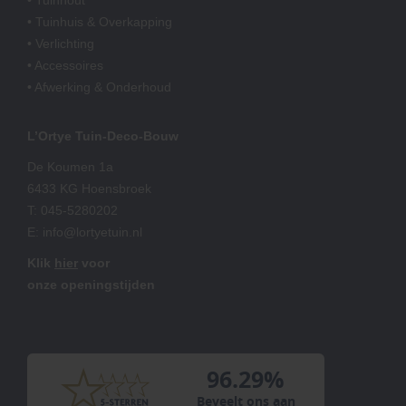
• Tuinhuis & Overkapping
• Verlichting
• Accessoires
• Afwerking & Onderhoud
L’Ortye Tuin-Deco-Bouw
De Koumen 1a
6433 KG Hoensbroek
T:
045-5280202
E:
info@lortyetuin.nl
Klik
hier
voor
onze openingstijden
96.29%
Beveelt ons aan