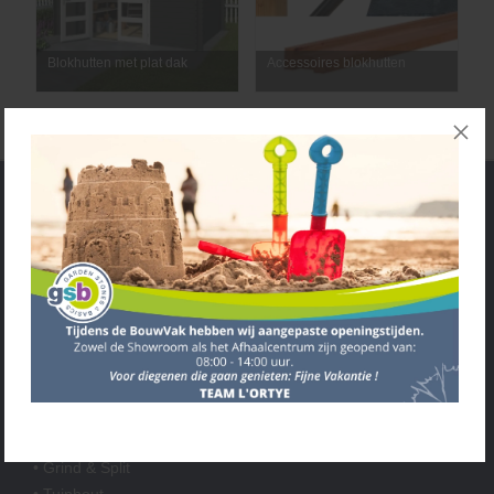
Blokhutten met plat dak
Accessoires blokhutten
Service
• Algemene voorwaarden
• Klantenservice
• Privacyverklaring
• Over GSB
• Andere GSB-vestigingen
Assortiment
• Bestrating
• Grind & Split
• Tuinhout