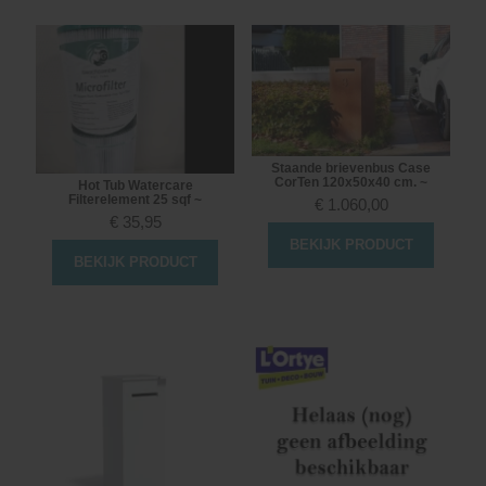
Staande brievenbus Case
CorTen 120x50x40 cm. ~
Hot Tub Watercare
Filterelement 25 sqf ~
€
1.060,00
€
35,95
BEKIJK PRODUCT
BEKIJK PRODUCT