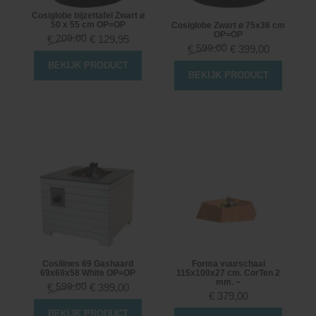
Cosiglobe bijzettafel Zwart ø
50 x 55 cm OP=OP
Cosiglobe Zwart ø 75x36 cm
OP=OP
209,00
€
129,95
€
599,00
€
399,00
€
BEKIJK PRODUCT
BEKIJK PRODUCT
Cosilines 69 Gashaard
Forma vuurschaal
69x69x58 White OP=OP
115x100x27 cm. CorTen 2
mm. ~
599,00
€
399,00
€
€
379,00
BEKIJK PRODUCT