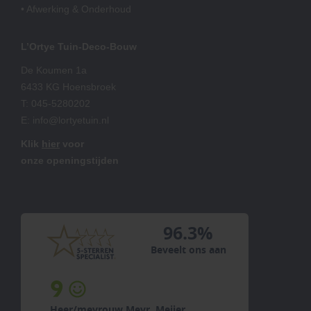
• Afwerking & Onderhoud
L’Ortye Tuin-Deco-Bouw
De Koumen 1a
6433 KG Hoensbroek
T:
045-5280202
E:
info@lortyetuin.nl
Klik
hier
voor
onze openingstijden
96.3%
Beveelt ons aan
8
Heer/mevrouw V...