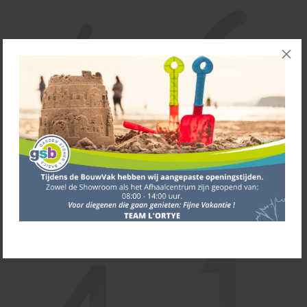
Heibi Huisnummer RVS
Heibi Huisnummer RVS
MAX nr. 4 10x16 cm. OP=OP
MAX XXL nr. 6 19x30 cm.
OP=OP
€
29,75
€
47,00
BEKIJK PRODUCT
BEKIJK PRODUCT