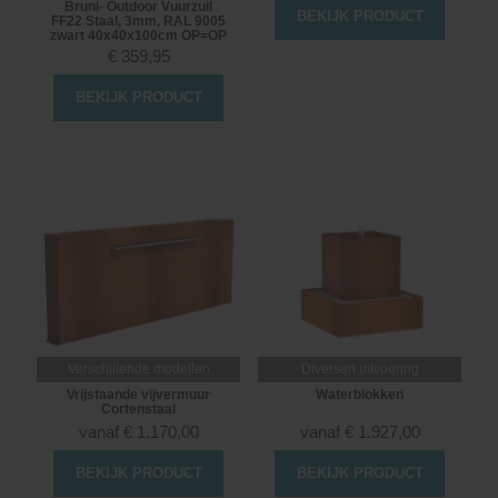
Bruni- Outdoor Vuurzuil
BEKIJK PRODUCT
FF22 Staal, 3mm, RAL 9005
zwart 40x40x100cm OP=OP
€
359,95
BEKIJK PRODUCT
Verschillende modellen
Diversen uitvoering
Vrijstaande vijvermuur
Waterblokken
Cortenstaal
vanaf
€
1.170,00
vanaf
€
1.927,00
BEKIJK PRODUCT
BEKIJK PRODUCT