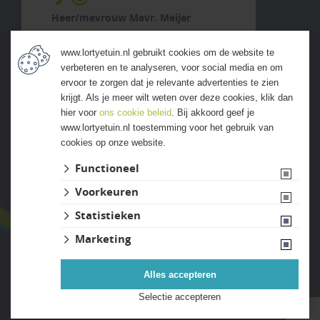
Heer/mevrouw Mevr. Meijer
9 augustus 2026
www.lortyetuin.nl gebruikt cookies om de website te
previous
next
verbeteren en te analyseren, voor social media en om
"Goede service en goed advies"
ervoor te zorgen dat je relevante advertenties te zien
krijgt. Als je meer wilt weten over deze cookies, klik dan
hier voor
ons cookie beleid
. Bij akkoord geef je
www.lortyetuin.nl toestemming voor het gebruik van
cookies op onze website.
ALLE ERVARINGEN
Functioneel
Voorkeuren
Statistieken
Marketing
Alles accepteren
Website ontwikkeld door Lined
Selectie accepteren