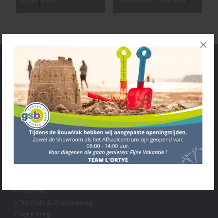
Paalhouders
Schroeven en bevestigen
Service
• Algemene voorwaarden
• Klantenservice
• Privacyverklaring
• Over GSB
• Andere GSB-vestigingen
Assortiment
• Bestrating
• Grind & Split
• Tuinhout
• Tuinhuis & Overkapping
• Verlichting