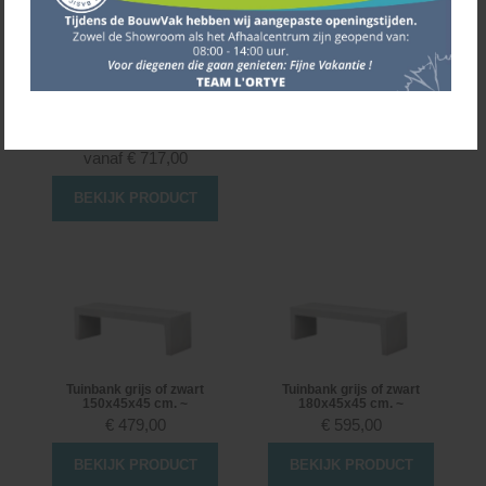
Tuinbank grijs of zwart
120x45x45 cm. ~
€
415,00
Diverse afmetingen
BEKIJK PRODUCT
Sokkel met zitting -
Aluminium
vanaf
€
717,00
BEKIJK PRODUCT
Tuinbank grijs of zwart
Tuinbank grijs of zwart
150x45x45 cm. ~
180x45x45 cm. ~
€
479,00
€
595,00
BEKIJK PRODUCT
BEKIJK PRODUCT