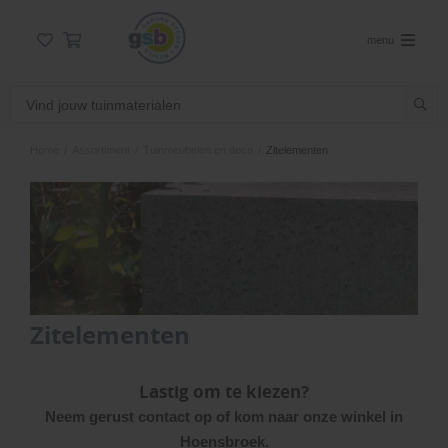
menu
Home
/
Assortiment
/
Tuinmeubelen en deco
/
Zitelementen
Zitelementen
Lastig om te kiezen?
Neem gerust contact op of kom naar onze winkel in
Hoensbroek.