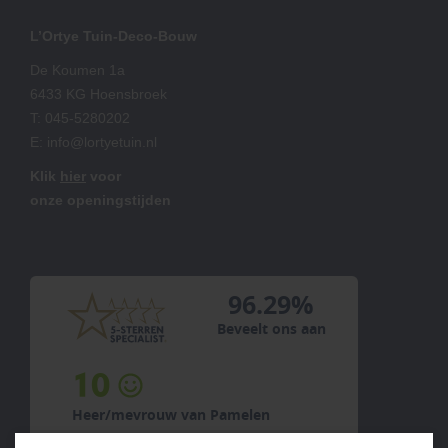
L’Ortye Tuin-Deco-Bouw
De Koumen 1a
6433 KG Hoensbroek
T:
045-5280202
E:
info@lortyetuin.nl
Klik
hier
voor
onze openingstijden
96.29%
Beveelt ons aan
10
Heer/mevrouw F...