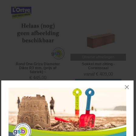
Diverse afmetingen
Rond One Griza Diameter
Sokkel met zitting -
Dikte R3 mm. (prijs af
Cortenstaal
fabriek) ~
vanaf
€
409,00
€
445,00
BEKIJK PRODUCT
BEKIJK PRODUCT