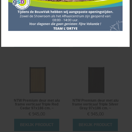
NTW Premium deur met alu
NTW Premium deur met alu
frame horizontaal Silver
frame horizontaal Teak
Gray 97x186 cm. ~
97x186 cm. ~
€
945,00
€
945,00
BEKIJK PRODUCT
BEKIJK PRODUCT
NTW Premium deur met alu
NTW Premium deur met alu
frame verticaal Triple Red
frame verticaal Triple Silver
Cedar 97x186 cm. ~
Gray 97x186 cm. ~
€
945,00
€
945,00
BEKIJK PRODUCT
BEKIJK PRODUCT