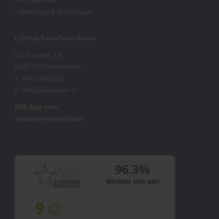
• Accessoires
• Afwerking & Onderhoud
L’Ortye Tuin-Deco-Bouw
De Koumen 1a
6433 KG Hoensbroek
T:
045-5280202
E:
info@lortyetuin.nl
Klik
hier
voor
onze openingstijden
96.3%
Beveelt ons aan
8