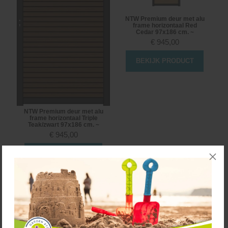
NTW Premium deur met alu
frame horizontaal Red
Cedar 97x186 cm. ~
€
945,00
BEKIJK PRODUCT
NTW Premium deur met alu
frame horizontaal Triple
Teak/zwart 97x186 cm. ~
€
945,00
BEKIJK PRODUCT