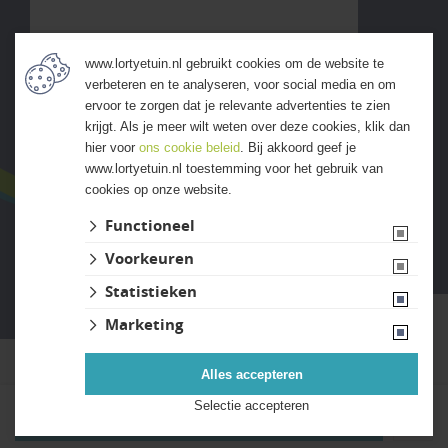
www.lortyetuin.nl gebruikt cookies om de website te
verbeteren en te analyseren, voor social media en om
ALLE ERVARINGEN
ervoor te zorgen dat je relevante advertenties te zien
krijgt. Als je meer wilt weten over deze cookies, klik dan
hier voor
ons cookie beleid
. Bij akkoord geef je
www.lortyetuin.nl toestemming voor het gebruik van
cookies op onze website.
Functioneel
Voorkeuren
Website ontwikkeld door Lined
Statistieken
Marketing
Alles accepteren
Selectie accepteren
Kies uw bestelaantal