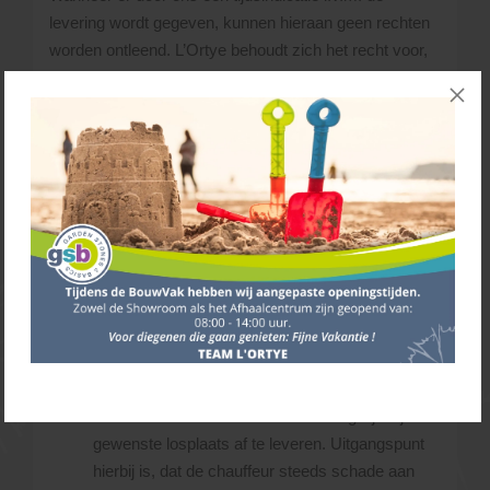
levering wordt gegeven, kunnen hieraan geen rechten
worden ontleend. L’Ortye behoudt zich het recht voor,
wijzigingen in het routeschema aan te brengen bij
onvoorziene gebeurtenissen. Houd hiermee rekening
wanneer ‘derden’ materialen voor u verwerken! Zgn.
wachturen kunnen dus niet aan ons doorberekend
worden. Het is daarom handig om niet op de dag van
verwerken de materialen te laten leveren maar enkele
dagen van te voren.
Heb je vragen over levertijden/voorraden, neem dan
gerust contact met ons op via het
contactformulier
.
Bellen kan ook:
045 - 528 02 02
.
De materialen die je besteld hebt, lossen we
naast de vrachtwagen. Uiteraard probeert de
chauffeur de materialen zo dicht mogelijk bij de
gewenste losplaats af te leveren. Uitgangspunt
hierbij is, dat de chauffeur steeds schade aan