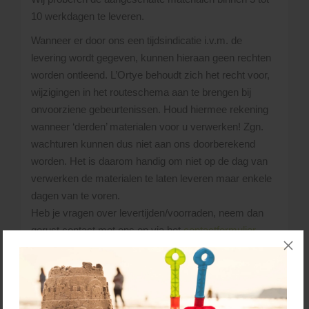
10 werkdagen te leveren.
Wanneer er door ons een tijdsindicatie i.v.m. de
levering wordt gegeven, kunnen hieraan geen rechten
worden ontleend. L’Ortye behoudt zich het recht voor,
wijzigingen in het routeschema aan te brengen bij
onvoorziene gebeurtenissen. Houd hiermee rekening
wanneer ‘derden’ materialen voor u verwerken! Zgn.
wachturen kunnen dus niet aan ons doorberekend
worden. Het is daarom handig om niet op de dag van
verwerken de materialen te laten leveren maar enkele
dagen van te voren.
Heb je vragen over levertijden/voorraden, neem dan
gerust contact met ons op via het
contactformulier
.
Bellen kan ook:
045 - 528 02 02
.
De materialen die je besteld hebt, lossen we
naast de vrachtwagen. Uiteraard probeert de
chauffeur de materialen zo dicht mogelijk bij de