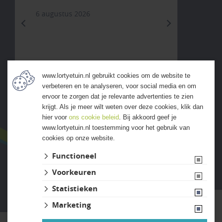
6 augustus 2026
previous
next
www.lortyetuin.nl gebruikt cookies om de website te
verbeteren en te analyseren, voor social media en om
ALLE ERVARINGEN
ervoor te zorgen dat je relevante advertenties te zien
krijgt. Als je meer wilt weten over deze cookies, klik dan
hier voor
ons cookie beleid
. Bij akkoord geef je
www.lortyetuin.nl toestemming voor het gebruik van
cookies op onze website.
Functioneel
Voorkeuren
Website ontwikkeld door Lined
Statistieken
Marketing