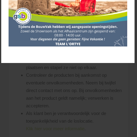
gewenste losplaats af te leveren. Uitgangspunt
hierbij is, dat de chauffeur steeds schade aan
(eigendom van) derden probeert te voorkomen.
De chauffeur bepaalt ter plekke of de gevraagde
losplaats bereikbaar is.
Zorg dat er voldoende ruimte is op de leverplaats
voor zowel de vrachtwagen als de producten.
Laat de pakketten op een vlakke ondergrond
plaatsen en stapel ze niet op elkaar.
Controleer de producten bij aankomst op
eventuele onvolkomenheden. Neem bij twijfel
direct contact met ons op. Bij onvolkomenheden
aan het product geldt namelijk; verwerken is
accepteren.
Als klant ben je verantwoordelijk voor de
toegankelijkheid van de loslocatie.
Klik hier voor meer informatie
.