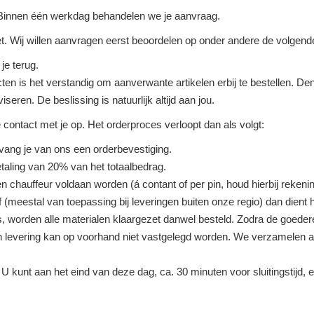
 Binnen één werkdag behandelen we je aanvraag.
et. Wij willen aanvragen eerst beoordelen op onder andere de volgend
je terug.
ten is het verstandig om aanverwante artikelen erbij te bestellen. De
seren. De beslissing is natuurlijk altijd aan jou.
ntact met je op. Het orderproces verloopt dan als volgt:
ntvang je van ons een orderbevestiging.
aling van 20% van het totaalbedrag.
n chauffeur voldaan worden (á contant of per pin, houd hierbij rekenin
 (meestal van toepassing bij leveringen buiten onze regio) dan dient h
s, worden alle materialen klaargezet danwel besteld. Zodra de goede
an levering kan op voorhand niet vastgelegd worden. We verzamelen 
 kunt aan het eind van deze dag, ca. 30 minuten voor sluitingstijd, 