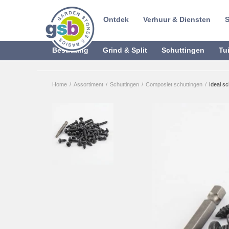
Ontdek
Verhuur & Diensten
S
Bestrating
Grind & Split
Schuttingen
Tu
Home
/
Assortiment
/
Schuttingen
/
Composiet schuttingen
/
Ideal s