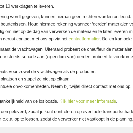
tot 10 werkdagen te leveren.
evering wordt gegeven, kunnen hieraan geen rechten worden ontleend. L
ebeurtenissen. Houd hiermee rekening wanneer ‘derden’ materialen v
g om niet op de dag van verwerken de materialen te laten leveren m
n gerust contact met ons op via het
contactformulier
. Bellen kan ook:
 naast de vrachtwagen. Uiteraard probeert de chauffeur de materialen z
auffeur steeds schade aan (eigendom van) derden probeert te voorkome
plaats voor zowel de vrachtwagen als de producten.
laatsen en stapel ze niet op elkaar.
ntuele onvolkomenheden. Neem bij twijfel direct contact met ons op.
gankelijkheid van de loslocatie.
Klik hier voor meer informatie
.
rden geleverd, zodat je kunt controleren op eventuele transportschade
e.e.a. op te lossen, zodat de verwerker niet vastloopt in de planning