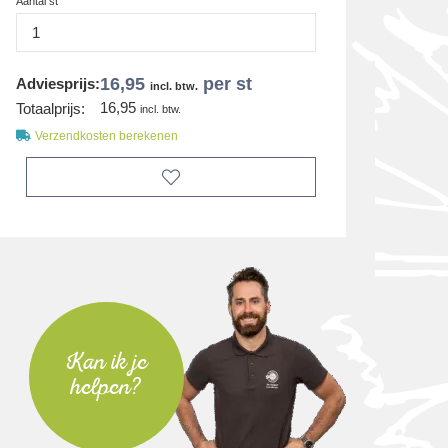
Aantal st
16,95
per st
Adviesprijs:
incl. btw.
16,95
Totaalprijs:
incl. btw.
Verzendkosten berekenen
Kan ik je
helpen?