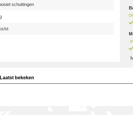
siet schuttingen
B
04
g
ks/st
M
i
M
Laatst bekeken