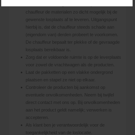
naast de vrachtwagen. Uiteraard probeert de
chauffeur de materialen zo dicht mogelijk bij de
gewenste losplaats af te leveren. Uitgangspunt
hierbij is, dat de chauffeur steeds schade aan
(eigendom van) derden probeert te voorkomen.
De chauffeur bepaalt ter plekke of de gevraagde
losplaats bereikbaar is.
Zorg dat er voldoende ruimte is op de leverplaats
voor zowel de vrachtwagen als de producten.
Laat de pakketten op een vlakke ondergrond
plaatsen en stapel ze niet op elkaar.
Controleer de producten bij aankomst op
eventuele onvolkomenheden. Neem bij twijfel
direct contact met ons op. Bij onvolkomenheden
aan het product geldt namelijk; verwerken is
accepteren.
Als klant ben je verantwoordelijk voor de
toegankelijkheid van de loslocatie.