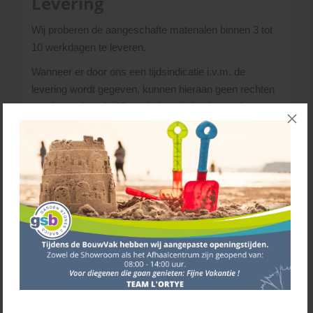
Levering
Wij proberen de aangeschafte materialen binnen 3 tot
10 werkdagen te leveren.
Wanneer er door ons een tijdsindicatie i.v.m. de
levering wordt gegeven, kunnen hieraan geen rechten
worden ontleend. L’Ortye behoudt zich het recht voor,
wijzigingen in het routeschema aan te brengen bij
onvoorziene gebeurtenissen. Houd hiermee rekening
wanneer ‘derden’ materialen voor u verwerken! Zgn.
wachturen kunnen dus niet aan ons doorberekend
worden. Het is daarom handig om niet op de dag van
verwerken de materialen te laten leveren maar enkele
dagen van te voren.
Heb je vragen over levertijden/voorraden, neem dan
gerust contact met ons op via het
contactformulier
.
Bellen kan ook:
045 - 528 02 02
.
De materialen die je besteld hebt, lossen we