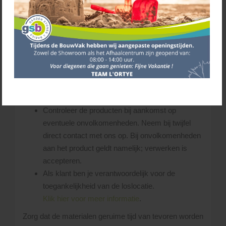
hierbij is, dat de chauffeur steeds schade aan
(eigendom van) derden probeert te voorkomen.
De chauffeur bepaalt ter plekke of de gevraagde
losplaats bereikbaar is.
Zorg dat er voldoende ruimte is op de leverplaats
voor zowel de vrachtwagen als de producten.
Laat de pakketten op een vlakke ondergrond
plaatsen en stapel ze niet op elkaar.
Controleer de producten bij aankomst op
eventuele onvolkomenheden. Neem bij twijfel
direct contact met ons op. Bij onvolkomenheden
aan het product geldt namelijk; verwerken is
accepteren.
Als klant ben je verantwoordelijk voor de
toegankelijkheid van de loslocatie.
Klik hier voor meer informatie
.
Zorg dat de materialen geruime tijd van tevoren worden