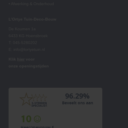
• Afwerking & Onderhoud
L’Ortye Tuin-Deco-Bouw
De Koumen 1a
6433 KG Hoensbroek
T:
045-5280202
E:
info@lortyetuin.nl
Klik
hier
voor
onze openingstijden
96.29%
Beveelt ons aan
10
Heer/mevrouw F...