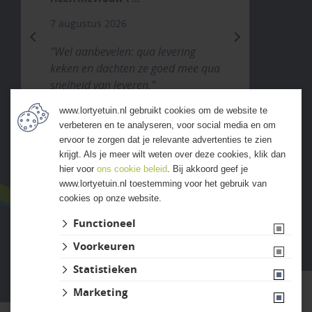
7 augustus 2026
previous
next
"Wel aanbevelen: qua levering
keken en dachten ze goed mee qua
snelheid van leveren."
www.lortyetuin.nl gebruikt cookies om de website te
verbeteren en te analyseren, voor social media en om
ALLE ERVARINGEN
ervoor te zorgen dat je relevante advertenties te zien
krijgt. Als je meer wilt weten over deze cookies, klik dan
hier voor
ons cookie beleid
. Bij akkoord geef je
www.lortyetuin.nl toestemming voor het gebruik van
cookies op onze website.
Functioneel
Voorkeuren
Website ontwikkeld door Lined
Statistieken
Marketing