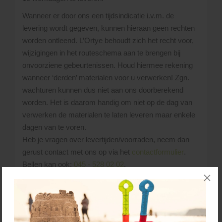
Wanneer er door ons een tijdsindicatie i.v.m. de
levering wordt gegeven, kunnen hieraan geen rechten
worden ontleend. L’Ortye behoudt zich het recht voor,
wijzigingen in het routeschema aan te brengen bij
onvoorziene gebeurtenissen. Houd hiermee rekening
wanneer ‘derden’ materialen voor u verwerken! Zgn.
wachturen kunnen dus niet aan ons doorberekend
worden. Het is daarom handig om niet op de dag van
verwerken de materialen te laten leveren maar enkele
dagen van te voren.
Heb je vragen over levertijden/voorraden, neem dan
gerust contact met ons op via het
contactformulier
.
Bellen kan ook:
045 - 528 02 02
.
De materialen die je besteld hebt, lossen we
naast de vrachtwagen. Uiteraard probeert de
chauffeur de materialen zo dicht mogelijk bij de
gewenste losplaats af te leveren. Uitgangspunt