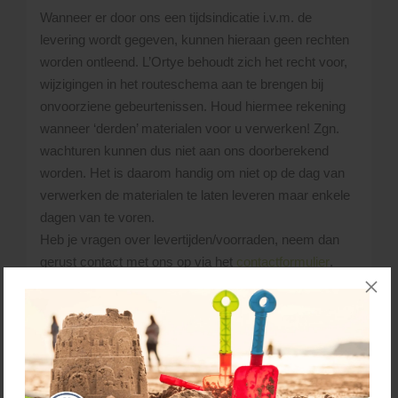
Wanneer er door ons een tijdsindicatie i.v.m. de
levering wordt gegeven, kunnen hieraan geen rechten
worden ontleend. L’Ortye behoudt zich het recht voor,
wijzigingen in het routeschema aan te brengen bij
onvoorziene gebeurtenissen. Houd hiermee rekening
wanneer ‘derden’ materialen voor u verwerken! Zgn.
wachturen kunnen dus niet aan ons doorberekend
worden. Het is daarom handig om niet op de dag van
verwerken de materialen te laten leveren maar enkele
dagen van te voren.
Heb je vragen over levertijden/voorraden, neem dan
gerust contact met ons op via het
contactformulier
.
Bellen kan ook:
045 - 528 02 02
.
De materialen die je besteld hebt, lossen we
naast de vrachtwagen. Uiteraard probeert de
chauffeur de materialen zo dicht mogelijk bij de
gewenste losplaats af te leveren. Uitgangspunt