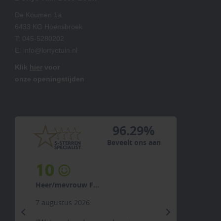
De Koumen 1a
6433 KG Hoensbroek
T:
045-5280202
E:
info@lortyetuin.nl
Klik
hier
voor
onze openingstijden
96.29%
Beveelt ons aan
10
Heer/mevrouw F...
7 augustus 2026
previous
next