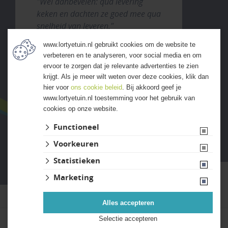
"Wel aanbevelen: qua levering
keken en dachten ze goed mee qua
snelheid van leveren."
www.lortyetuin.nl gebruikt cookies om de website te
verbeteren en te analyseren, voor social media en om
ALLE ERVARINGEN
ervoor te zorgen dat je relevante advertenties te zien
krijgt. Als je meer wilt weten over deze cookies, klik dan
hier voor
ons cookie beleid
. Bij akkoord geef je
www.lortyetuin.nl toestemming voor het gebruik van
cookies op onze website.
Functioneel
Voorkeuren
Website ontwikkeld door Lined
Statistieken
Marketing
Alles accepteren
Selectie accepteren
Kies uw bestelaantal