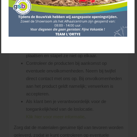
hierbij is, dat de chauffeur steeds schade aan
(eigendom van) derden probeert te voorkomen.
De chauffeur bepaalt ter plekke of de gevraagde
losplaats bereikbaar is.
Zorg dat er voldoende ruimte is op de leverplaats
voor zowel de vrachtwagen als de producten.
Laat de pakketten op een vlakke ondergrond
plaatsen en stapel ze niet op elkaar.
Controleer de producten bij aankomst op
eventuele onvolkomenheden. Neem bij twijfel
direct contact met ons op. Bij onvolkomenheden
aan het product geldt namelijk; verwerken is
accepteren.
Als klant ben je verantwoordelijk voor de
toegankelijkheid van de loslocatie.
Klik hier voor meer informatie
.
Zorg dat de materialen geruime tijd van tevoren worden
geleverd, zodat je kunt controleren op eventuele