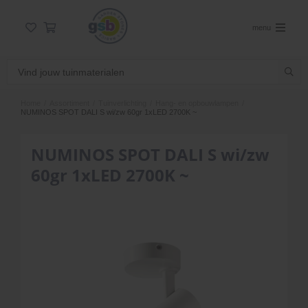
menu
Home
/
Assortiment
/
Tuinverlichting
/
Hang- en opbouwlampen
/
NUMINOS SPOT DALI S wi/zw 60gr 1xLED 2700K ~
NUMINOS SPOT DALI S wi/zw
60gr 1xLED 2700K ~