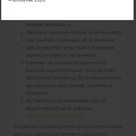
hierbij is, dat de chauffeur steeds schade aan
(eigendom van) derden probeert te voorkomen.
De chauffeur bepaalt ter plekke of de gevraagde
losplaats bereikbaar is.
Zorg dat er voldoende ruimte is op de leverplaats
voor zowel de vrachtwagen als de producten.
Laat de pakketten op een vlakke ondergrond
plaatsen en stapel ze niet op elkaar.
Controleer de producten bij aankomst op
eventuele onvolkomenheden. Neem bij twijfel
direct contact met ons op. Bij onvolkomenheden
aan het product geldt namelijk; verwerken is
accepteren.
Als klant ben je verantwoordelijk voor de
toegankelijkheid van de loslocatie.
Klik hier voor meer informatie
.
Zorg dat de materialen geruime tijd van tevoren worden
geleverd, zodat je kunt controleren op eventuele