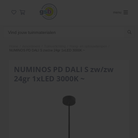
menu
Home
/
Assortiment
/
Tuinverlichting
/
Hang- en opbouwlampen
/
NUMINOS PD DALI S zw/zw 24gr 1xLED 3000K ~
NUMINOS PD DALI S zw/zw
24gr 1xLED 3000K ~