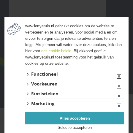
www.lortyetuin.nl gebruikt cookies om de website te
verbeteren en te analyseren, voor social media en om
ALLE ERVARINGEN
ervoor te zorgen dat je relevante advertenties te zien
krijgt. Als je meer wilt weten over deze cookies, klik dan
hier voor
ons cookie beleid
. Bij akkoord geef je
www.lortyetuin.nl toestemming voor het gebruik van
cookies op onze website.
Functioneel
Voorkeuren
Website ontwikkeld door Lined
Statistieken
Marketing
Alles accepteren
Selectie accepteren
Kies uw bestelaantal