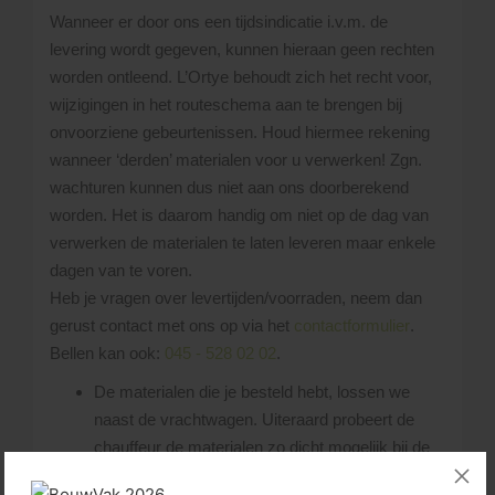
Wanneer er door ons een tijdsindicatie i.v.m. de
levering wordt gegeven, kunnen hieraan geen rechten
worden ontleend. L’Ortye behoudt zich het recht voor,
wijzigingen in het routeschema aan te brengen bij
onvoorziene gebeurtenissen. Houd hiermee rekening
wanneer ‘derden’ materialen voor u verwerken! Zgn.
wachturen kunnen dus niet aan ons doorberekend
worden. Het is daarom handig om niet op de dag van
verwerken de materialen te laten leveren maar enkele
dagen van te voren.
Heb je vragen over levertijden/voorraden, neem dan
gerust contact met ons op via het
contactformulier
.
Bellen kan ook:
045 - 528 02 02
.
De materialen die je besteld hebt, lossen we
naast de vrachtwagen. Uiteraard probeert de
chauffeur de materialen zo dicht mogelijk bij de
gewenste losplaats af te leveren. Uitgangspunt