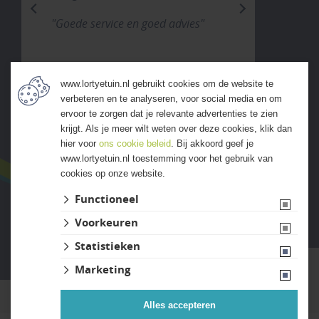
previous
next
"Goede service en goed advies"
www.lortyetuin.nl gebruikt cookies om de website te
verbeteren en te analyseren, voor social media en om
ALLE ERVARINGEN
ervoor te zorgen dat je relevante advertenties te zien
krijgt. Als je meer wilt weten over deze cookies, klik dan
hier voor
ons cookie beleid
. Bij akkoord geef je
www.lortyetuin.nl toestemming voor het gebruik van
cookies op onze website.
Functioneel
Voorkeuren
Website ontwikkeld door Lined
Statistieken
Marketing
Alles accepteren