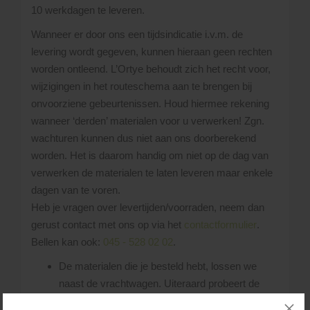
10 werkdagen te leveren.
Wanneer er door ons een tijdsindicatie i.v.m. de
levering wordt gegeven, kunnen hieraan geen rechten
worden ontleend. L’Ortye behoudt zich het recht voor,
wijzigingen in het routeschema aan te brengen bij
onvoorziene gebeurtenissen. Houd hiermee rekening
wanneer ‘derden’ materialen voor u verwerken! Zgn.
wachturen kunnen dus niet aan ons doorberekend
worden. Het is daarom handig om niet op de dag van
verwerken de materialen te laten leveren maar enkele
dagen van te voren.
Heb je vragen over levertijden/voorraden, neem dan
gerust contact met ons op via het
contactformulier
.
Bellen kan ook:
045 - 528 02 02
.
De materialen die je besteld hebt, lossen we
naast de vrachtwagen. Uiteraard probeert de
chauffeur de materialen zo dicht mogelijk bij de