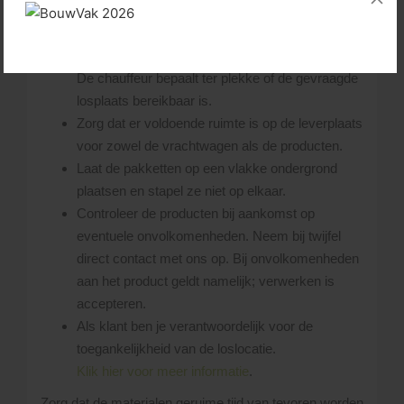
gewenste losplaats af te leveren. Uitgangspunt
hierbij is, dat de chauffeur steeds schade aan
(eigendom van) derden probeert te voorkomen.
De chauffeur bepaalt ter plekke of de gevraagde
losplaats bereikbaar is.
Zorg dat er voldoende ruimte is op de leverplaats
voor zowel de vrachtwagen als de producten.
Laat de pakketten op een vlakke ondergrond
plaatsen en stapel ze niet op elkaar.
Controleer de producten bij aankomst op
eventuele onvolkomenheden. Neem bij twijfel
direct contact met ons op. Bij onvolkomenheden
aan het product geldt namelijk; verwerken is
accepteren.
Als klant ben je verantwoordelijk voor de
toegankelijkheid van de loslocatie.
Klik hier voor meer informatie
.
Zorg dat de materialen geruime tijd van tevoren worden