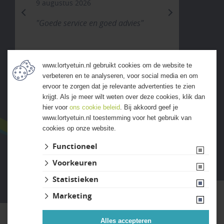
9 augustus 2026
previous
next
"Goede service en goed advies"
www.lortyetuin.nl gebruikt cookies om de website te
verbeteren en te analyseren, voor social media en om
ALLE ERVARINGEN
ervoor te zorgen dat je relevante advertenties te zien
krijgt. Als je meer wilt weten over deze cookies, klik dan
hier voor
ons cookie beleid
. Bij akkoord geef je
www.lortyetuin.nl toestemming voor het gebruik van
cookies op onze website.
Functioneel
Voorkeuren
Website ontwikkeld door Lined
Statistieken
Marketing
Alles accepteren