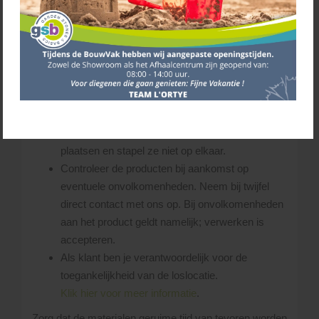
gewenste losplaats af te leveren. Uitgangspunt
hierbij is, dat de chauffeur steeds schade aan
(eigendom van) derden probeert te voorkomen.
De chauffeur bepaalt ter plekke of de gevraagde
losplaats bereikbaar is.
Zorg dat er voldoende ruimte is op de leverplaats
voor zowel de vrachtwagen als de producten.
Laat de pakketten op een vlakke ondergrond
plaatsen en stapel ze niet op elkaar.
Controleer de producten bij aankomst op
eventuele onvolkomenheden. Neem bij twijfel
direct contact met ons op. Bij onvolkomenheden
aan het product geldt namelijk; verwerken is
accepteren.
Als klant ben je verantwoordelijk voor de
toegankelijkheid van de loslocatie.
Klik hier voor meer informatie
.
Zorg dat de materialen geruime tijd van tevoren worden