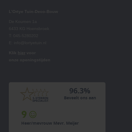
L’Ortye Tuin-Deco-Bouw
De Koumen 1a
6433 KG Hoensbroek
T:
045-5280202
E:
info@lortyetuin.nl
Klik
hier
voor
onze openingstijden
96.3%
Beveelt ons aan
9
Heer/mevrouw Mevr. Meijer