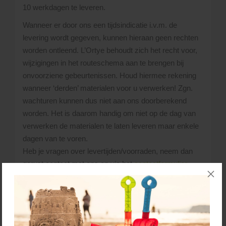
10 werkdagen te leveren.
Wanneer er door ons een tijdsindicatie i.v.m. de
levering wordt gegeven, kunnen hieraan geen rechten
worden ontleend. L’Ortye behoudt zich het recht voor,
wijzigingen in het routeschema aan te brengen bij
onvoorziene gebeurtenissen. Houd hiermee rekening
wanneer ‘derden’ materialen voor u verwerken! Zgn.
wachturen kunnen dus niet aan ons doorberekend
worden. Het is daarom handig om niet op de dag van
verwerken de materialen te laten leveren maar enkele
dagen van te voren.
Heb je vragen over levertijden/voorraden, neem dan
gerust contact met ons op via het
contactformulier
.
Bellen kan ook:
045 - 528 02 02
.
De materialen die je besteld hebt, lossen we
naast de vrachtwagen. Uiteraard probeert de
chauffeur de materialen zo dicht mogelijk bij de