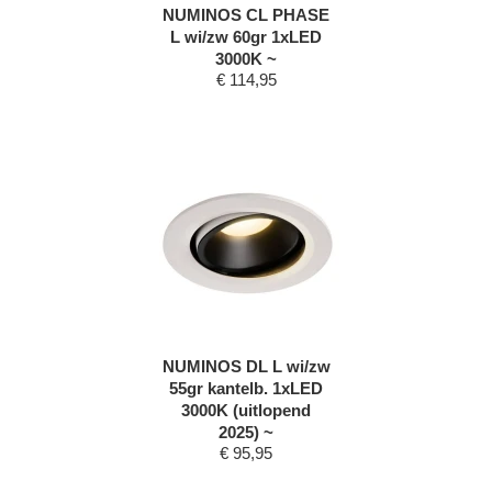
NUMINOS CL PHASE
L wi/zw 60gr 1xLED
3000K ~
€
114,95
NUMINOS DL L wi/zw
55gr kantelb. 1xLED
3000K (uitlopend
2025) ~
€
95,95