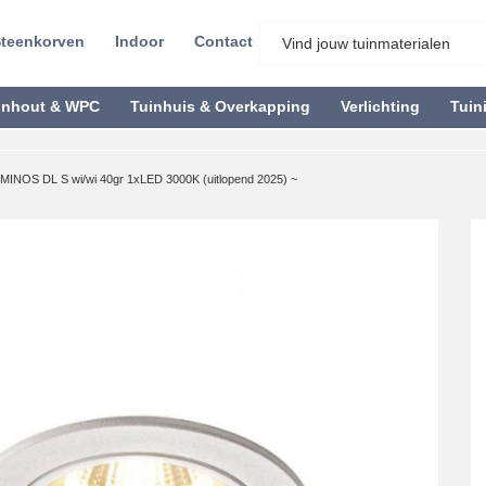
teenkorven
Indoor
Contact
inhout & WPC
Tuinhuis & Overkapping
Verlichting
Tuin
MINOS DL S wi/wi 40gr 1xLED 3000K (uitlopend 2025) ~