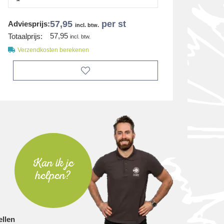
57,95
per st
Adviesprijs:
incl. btw.
57,95
Totaalprijs:
incl. btw.
Verzendkosten berekenen
Kan ik je
helpen?
ellen