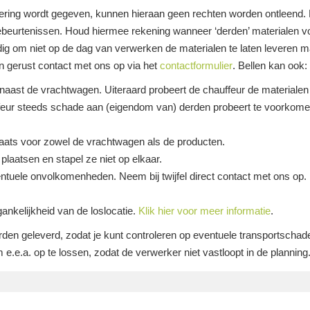
evering wordt gegeven, kunnen hieraan geen rechten worden ontleend. L
ebeurtenissen. Houd hiermee rekening wanneer ‘derden’ materialen v
g om niet op de dag van verwerken de materialen te laten leveren m
n gerust contact met ons op via het
contactformulier
. Bellen kan ook:
 naast de vrachtwagen. Uiteraard probeert de chauffeur de materialen z
auffeur steeds schade aan (eigendom van) derden probeert te voorkome
plaats voor zowel de vrachtwagen als de producten.
laatsen en stapel ze niet op elkaar.
ntuele onvolkomenheden. Neem bij twijfel direct contact met ons op.
gankelijkheid van de loslocatie.
Klik hier voor meer informatie
.
rden geleverd, zodat je kunt controleren op eventuele transportschade
e.e.a. op te lossen, zodat de verwerker niet vastloopt in de planning