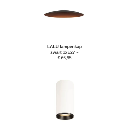
LALU lampenkap
zwart 1xE27 ~
€
66,95