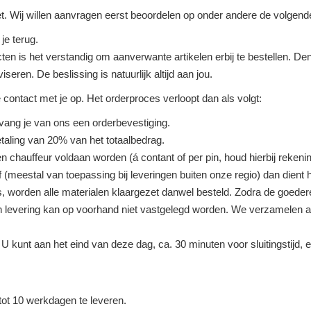
et. Wij willen aanvragen eerst beoordelen op onder andere de volgend
je terug.
ten is het verstandig om aanverwante artikelen erbij te bestellen. De
seren. De beslissing is natuurlijk altijd aan jou.
ntact met je op. Het orderproces verloopt dan als volgt:
ntvang je van ons een orderbevestiging.
aling van 20% van het totaalbedrag.
n chauffeur voldaan worden (á contant of per pin, houd hierbij rekenin
 (meestal van toepassing bij leveringen buiten onze regio) dan dient h
s, worden alle materialen klaargezet danwel besteld. Zodra de goede
an levering kan op voorhand niet vastgelegd worden. We verzamelen 
 kunt aan het eind van deze dag, ca. 30 minuten voor sluitingstijd, 
tot 10 werkdagen te leveren.