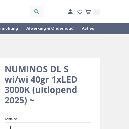
0
inrichting
Afwerking & Onderhoud
Acties
NUMINOS DL S
wi/wi 40gr 1xLED
3000K (uitlopend
2025) ~
Aantal st