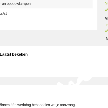
- en opbouwlampen
04
ks/st
M
i
M
Laatst bekeken
 Binnen één werkdag behandelen we je aanvraag.