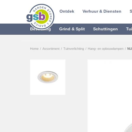
Ontdek
Verhuur & Diensten
S
Bestrating
Grind & Split
Schuttingen
Tu
Home
/
Assortiment
/
Tuinverlichting
/
Hang- en opbouwlampen
/
NU