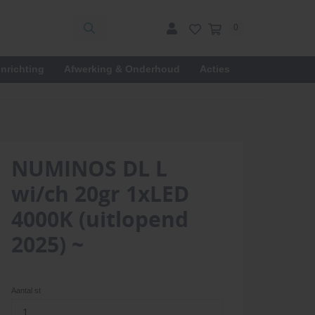
0
inrichting
Afwerking & Onderhoud
Acties
NUMINOS DL L
wi/ch 20gr 1xLED
4000K (uitlopend
2025) ~
Aantal st