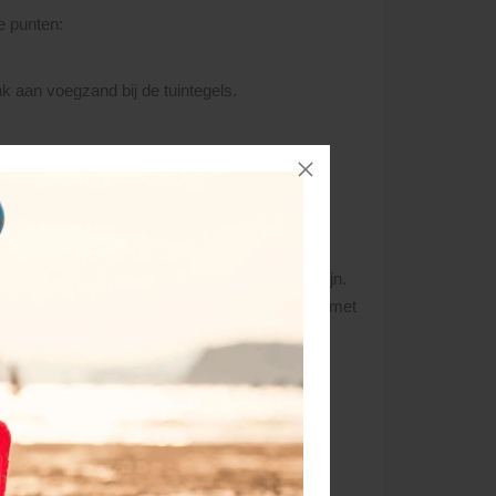
e punten:
nk aan voegzand bij de tuintegels.
g met uw pinlimiet). Vindt de levering plaats
et volledige bedrag vóór levering voldaan te zijn.
ren verzameld zijn wordt, in overeenstemming met
alle orders voor die dag en maken dan een zo
even bellen en de geplande levertijd vernemen.