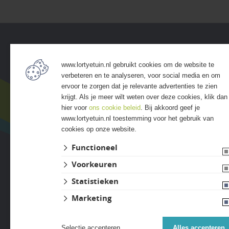
Service
Assort
www.lortyetuin.nl gebruikt cookies om de website te
• Algemene voorwaarden
• Bestra
verbeteren en te analyseren, voor social media en om
• Klantenservice
• Grind &
ervoor te zorgen dat je relevante advertenties te zien
• Privacyverklaring
• Tuinho
krijgt. Als je meer wilt weten over deze cookies, klik dan
• Over GSB
• Tuinhu
hier voor
ons cookie beleid
. Bij akkoord geef je
www.lortyetuin.nl toestemming voor het gebruik van
• Andere GSB-vestigingen
• Verlich
cookies op onze website.
• Access
• Afwer
Functioneel
Voorkeuren
Statistieken
Marketing
Selectie accepteren
Alles accepteren