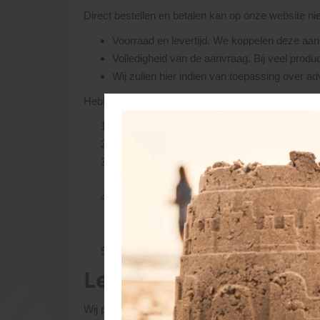
Direct bestellen en betalen kan op onze website ni
Voorraad en levertijd. We koppelen deze aan 
Volledigheid van de aanvraag. Bij veel produc
Wij zullen hier indien van toepassing over advi
Hebben we vragen of opmerkingen, dan nemen we co
Als de bestelling duidelijk en compleet is, o
Ga je akkoord, dan vragen we om een aanbet
Het restbedrag kan bij levering aan onze eige
middels een extern ingehuurd transportbedrijf
Zodra de (aan)betaling door ons ontvangen i
jou, een leverdatum afgesproken. Tijdstip v
economisch mogelijke route.
De dag voor levering maken we de planning. U
Levering
Wij proberen de aangeschafte materialen binnen 3 