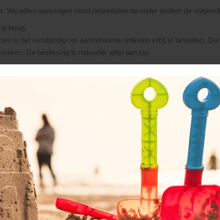
et. Wij willen aanvragen eerst beoordelen op onder andere de volgend
je terug.
ten is het verstandig om aanverwante artikelen erbij te bestellen. De
seren. De beslissing is natuurlijk altijd aan jou.
ntact met je op. Het orderproces verloopt dan als volgt:
ntvang je van ons een orderbevestiging.
aling van 20% van het totaalbedrag.
n chauffeur voldaan worden (á contant of per pin, houd hierbij rekenin
 (meestal van toepassing bij leveringen buiten onze regio) dan dient h
s, worden alle materialen klaargezet danwel besteld. Zodra de goede
an levering kan op voorhand niet vastgelegd worden. We verzamelen 
 kunt aan het eind van deze dag, ca. 30 minuten voor sluitingstijd, 
tot 10 werkdagen te leveren.