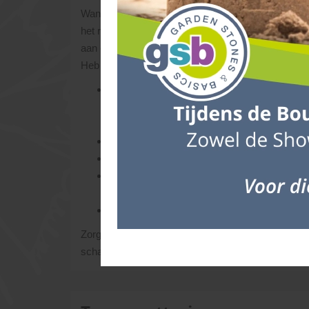
Wanneer er door ons een tijdsindicatie i.v.m. de l
het routeschema aan te brengen bij onvoorziene g
aan ons doorberekend worden. Het is daarom handi
Heb je vragen over levertijden/voorraden, neem da
De materialen die je besteld hebt, lossen we
leveren. Uitgangspunt hierbij is, dat de ch
losplaats bereikbaar is.
Zorg dat er voldoende ruimte is op de lever
Laat de pakketten op een vlakke ondergrond p
Controleer de producten bij aankomst op eve
namelijk; verwerken is accepteren.
Als klant ben je verantwoordelijk voor de toe
Zorg dat de materialen geruime tijd van tevoren wo
schade zijn ontstaan, dan hebben we nu nog tijd om 