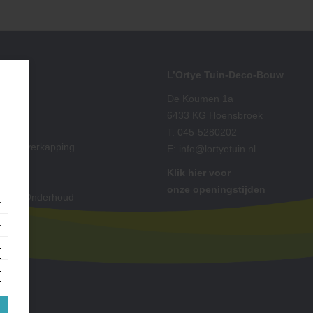
iment
L’Ortye Tuin-Deco-Bouw
ting
De Koumen 1a
 Split
6433 KG Hoensbroek
ut
T:
045-5280202
is & Overkapping
E:
info@lortyetuin.nl
ting
Klik
hier
voor
oires
onze openingstijden
king & Onderhoud