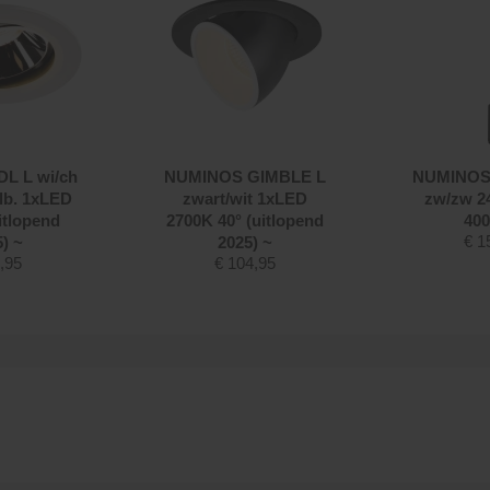
L L wi/ch
NUMINOS GIMBLE L
NUMINOS 
lb. 1xLED
zwart/wit 1xLED
zw/zw 2
itlopend
2700K 40° (uitlopend
400
€
1
) ~
2025) ~
,95
€
104,95