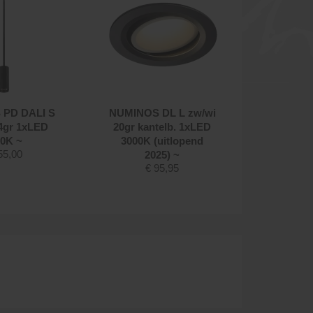
PD DALI S
NUMINOS DL L zw/wi
NUMINO
4gr 1xLED
20gr kantelb. 1xLED
3-fase
0K ~
3000K (uitlopend
300
55,00
€
2025) ~
€
95,95