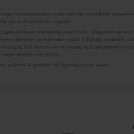
bezorgen van tuinmaterialen worden namelijk verschillende transportmi
lijk van de afstand tot ons magazijn.
nco geleverd bij een orderbedrag vanaf € 1000,-. Uitgesloten van deze 
 Tevens uitgesloten zijn materialen verpakt in BigBags, containers, st
toeslag bij. Ook hanteren we een toeslag als er niet geleverd kan wor
re wagen gereden moet worden.
uren, waarmee de goederen zelf afgehaald kunnen worden.