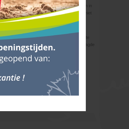
’Ortye behoudt zich het recht voor, wijzigingen in
oor u verwerken! Zgn. wachturen kunnen dus niet
aar enkele dagen van te voren.
045 - 528 02 02
.
o dicht mogelijk bij de gewenste losplaats af te
n. De chauffeur bepaalt ter plekke of de gevraagde
 Bij onvolkomenheden aan het product geldt
s en die tijdig kunt melden. Mocht er namelijk
.