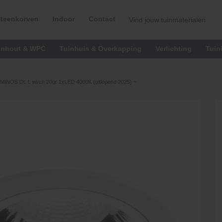
teenkorven
Indoor
Contact
inhout & WPC
Tuinhuis & Overkapping
Verlichting
Tuin
MINOS DL L wi/ch 20gr 1xLED 4000K (uitlopend 2025) ~