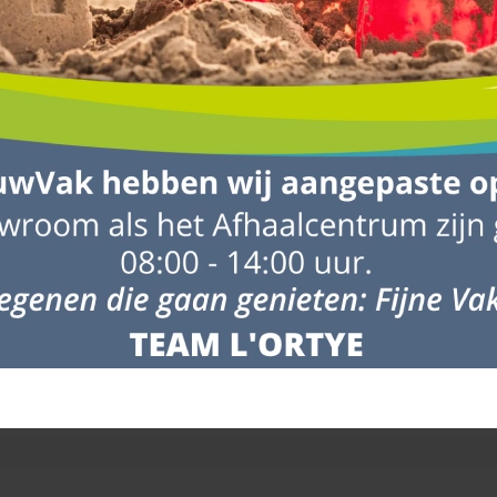
evering wordt gegeven, kunnen hieraan geen rechten worden ontleend. L
ebeurtenissen. Houd hiermee rekening wanneer ‘derden’ materialen v
g om niet op de dag van verwerken de materialen te laten leveren m
n gerust contact met ons op via het
contactformulier
. Bellen kan ook:
 naast de vrachtwagen. Uiteraard probeert de chauffeur de materialen z
auffeur steeds schade aan (eigendom van) derden probeert te voorkome
plaats voor zowel de vrachtwagen als de producten.
laatsen en stapel ze niet op elkaar.
ntuele onvolkomenheden. Neem bij twijfel direct contact met ons op.
gankelijkheid van de loslocatie.
Klik hier voor meer informatie
.
rden geleverd, zodat je kunt controleren op eventuele transportschade
e.e.a. op te lossen, zodat de verwerker niet vastloopt in de planning