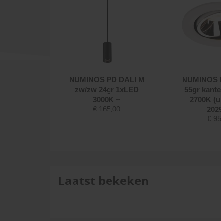
IA 68
NUMINOS PD DALI M
NUMINOS D
vierkant
zw/zw 24gr 1xLED
55gr kante
um ~
3000K ~
2700K (u
95
€
165,00
2025
€
95
Laatst bekeken