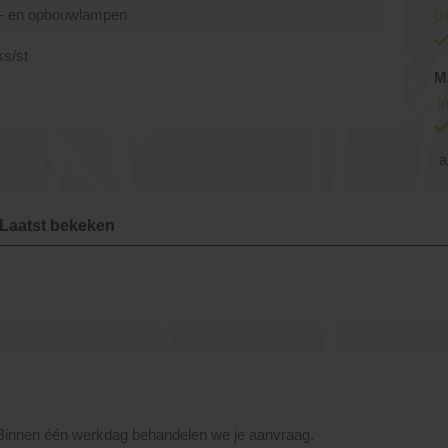
- en opbouwlampen
04
ks/st
M
i
a
Laatst bekeken
 Binnen één werkdag behandelen we je aanvraag.