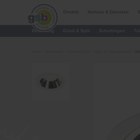
Ontdek
Verhuur & Diensten
S
Bestrating
Grind & Split
Schuttingen
Tu
Home
/
Assortiment
/
Tuinverlichting
/
Hang- en opbouwlampen
/
NU