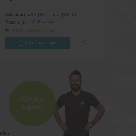
82,95
per st
Adviesprijs:
incl. btw.
82,95
Totaalprijs:
incl. btw.
Verzendkosten berekenen
Offerte aanvragen
Kan ik je
helpen?
ellen