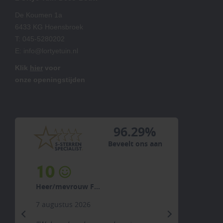
De Koumen 1a
6433 KG Hoensbroek
T:
045-5280202
E:
info@lortyetuin.nl
Klik
hier
voor
onze openingstijden
96.29%
Beveelt ons aan
10
Heer/mevrouw F...
7 augustus 2026
previous
next