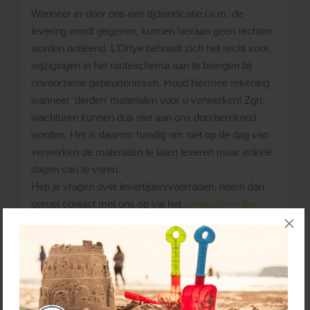
Wanneer er door ons een tijdsindicatie i.v.m. de
levering wordt gegeven, kunnen hieraan geen rechten
worden ontleend. L’Ortye behoudt zich het recht voor,
wijzigingen in het routeschema aan te brengen bij
onvoorziene gebeurtenissen. Houd hiermee rekening
wanneer ‘derden’ materialen voor u verwerken! Zgn.
wachturen kunnen dus niet aan ons doorberekend
worden. Het is daarom handig om niet op de dag van
verwerken de materialen te laten leveren maar enkele
dagen van te voren.
Heb je vragen over levertijden/voorraden, neem dan
gerust contact met ons op via het
contactformulier
.
Bellen kan ook:
045 - 528 02 02
.
De materialen die je besteld hebt, lossen we
naast de vrachtwagen. Uiteraard probeert de
chauffeur de materialen zo dicht mogelijk bij de
gewenste losplaats af te leveren. Uitgangspunt