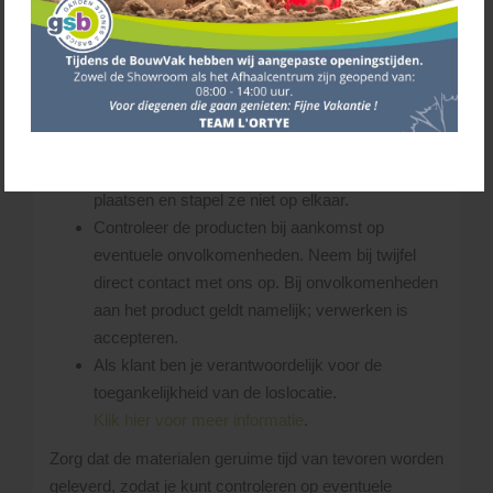
hierbij is, dat de chauffeur steeds schade aan
(eigendom van) derden probeert te voorkomen.
De chauffeur bepaalt ter plekke of de gevraagde
losplaats bereikbaar is.
Zorg dat er voldoende ruimte is op de leverplaats
voor zowel de vrachtwagen als de producten.
Laat de pakketten op een vlakke ondergrond
plaatsen en stapel ze niet op elkaar.
Controleer de producten bij aankomst op
eventuele onvolkomenheden. Neem bij twijfel
direct contact met ons op. Bij onvolkomenheden
aan het product geldt namelijk; verwerken is
accepteren.
Als klant ben je verantwoordelijk voor de
toegankelijkheid van de loslocatie.
Klik hier voor meer informatie
.
Zorg dat de materialen geruime tijd van tevoren worden
geleverd, zodat je kunt controleren op eventuele