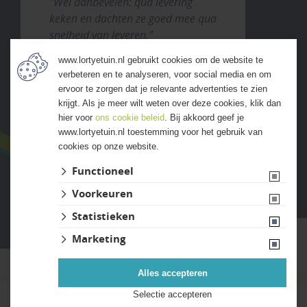
"Wel aanbevelen: qua levering
keken en dachten ze goed mee qua
snelheid van leveren."
www.lortyetuin.nl gebruikt cookies om de website te
verbeteren en te analyseren, voor social media en om
ALLE ERVARINGEN
ervoor te zorgen dat je relevante advertenties te zien
krijgt. Als je meer wilt weten over deze cookies, klik dan
hier voor
ons cookie beleid
. Bij akkoord geef je
www.lortyetuin.nl toestemming voor het gebruik van
cookies op onze website.
Functioneel
Voorkeuren
Website ontwikkeld door Lined
Statistieken
Marketing
Alles accepteren
Selectie accepteren
Kies uw bestelaantal