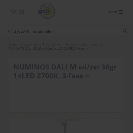
menu
Home
/
Assortiment
/
Tuinverlichting
/
Hang- en opbouwlampen
/
NUMINOS DALI M wi/zw 36gr 1xLED 2700K, 3-fase ~
NUMINOS DALI M wi/zw 36gr
1xLED 2700K, 3-fase ~