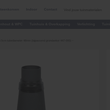
teenkorven
Indoor
Contact
inhout & WPC
Tuinhuis & Overkapping
Verlichting
Tuin
4.5cm tubediameter 48mm (bijpassend grondanker 447-000) ~