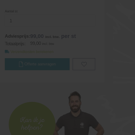
Aantal st
99,00
per st
Adviesprijs:
incl. btw.
99,00
Totaalprijs:
incl. btw.
Verzendkosten berekenen
Offerte aanvragen
Kan ik je
helpen?