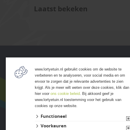
Laatst bekeken
Service
Assort
www.lortyetuin.nl gebruikt cookies om de website te
• Algemene voorwaarden
• Bestra
verbeteren en te analyseren, voor social media en om
• Klantenservice
• Grind &
ervoor te zorgen dat je relevante advertenties te zien
• Privacyverklaring
• Tuinho
krijgt. Als je meer wilt weten over deze cookies, klik dan
• Over GSB
• Tuinhu
hier voor
ons cookie beleid
. Bij akkoord geef je
www.lortyetuin.nl toestemming voor het gebruik van
• Andere GSB-vestigingen
• Verlich
cookies op onze website.
• Access
• Afwer
Functioneel
Voorkeuren