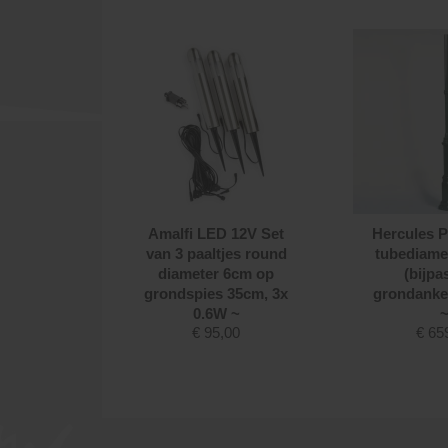
l 200cm
Amalfi LED 12V Set
Hercules P
er 48mm,
van 3 paaltjes round
tubediam
send
diameter 6cm op
(bijpa
447-000)
grondspies 35cm, 3x
grondanker
0.6W ~
,00
€
95,00
€
65