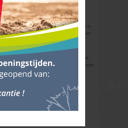
’Ortye behoudt zich het recht voor, wijzigingen in
oor u verwerken! Zgn. wachturen kunnen dus niet
aar enkele dagen van te voren.
045 - 528 02 02
.
o dicht mogelijk bij de gewenste losplaats af te
n. De chauffeur bepaalt ter plekke of de gevraagde
 Bij onvolkomenheden aan het product geldt
s en die tijdig kunt melden. Mocht er namelijk
.