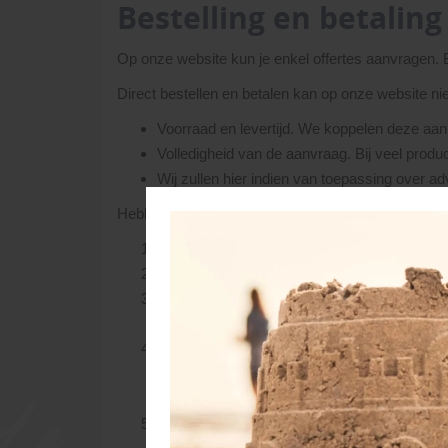
Bestelling en betaling
Op onze website kun je enkel offertes aanvragen.
Direct bestellen en betalen kan op onze website ni
Voorraad en levertijd. We koppelen deze aan 
Volledigheid van de aanvraag. Bij veel produc
Wij zullen hier indien van toepassing over advi
Hebben we vragen of opmerkingen, dan nemen we co
Als de bestelling duidelijk en compleet is, o
Ga je akkoord, dan vragen we om een aanbet
Het restbedrag kan bij levering aan onze eige
middels een extern ingehuurd transportbedrijf
Zodra de (aan)betaling door ons ontvangen i
jou, een leverdatum afgesproken. Tijdstip v
economisch mogelijke route.
De dag voor levering maken we de planning. U