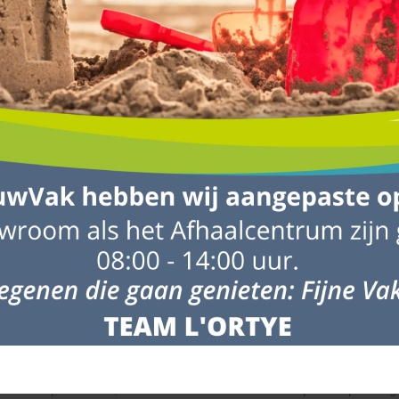
tot 10 werkdagen te leveren.
evering wordt gegeven, kunnen hieraan geen rechten worden ontleend. L
ebeurtenissen. Houd hiermee rekening wanneer ‘derden’ materialen v
g om niet op de dag van verwerken de materialen te laten leveren m
n gerust contact met ons op via het
contactformulier
. Bellen kan ook:
 naast de vrachtwagen. Uiteraard probeert de chauffeur de materialen z
auffeur steeds schade aan (eigendom van) derden probeert te voorkome
plaats voor zowel de vrachtwagen als de producten.
laatsen en stapel ze niet op elkaar.
ntuele onvolkomenheden. Neem bij twijfel direct contact met ons op.
gankelijkheid van de loslocatie.
Klik hier voor meer informatie
.
rden geleverd, zodat je kunt controleren op eventuele transportschade
e.e.a. op te lossen, zodat de verwerker niet vastloopt in de planning