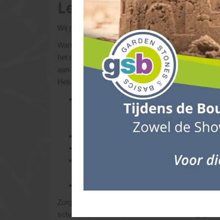
Levering
Wij proberen de aangeschafte materialen binnen 3 
Wanneer er door ons een tijdsindicatie i.v.m. de l
het routeschema aan te brengen bij onvoorziene g
aan ons doorberekend worden. Het is daarom handi
Heb je vragen over levertijden/voorraden, neem da
De materialen die je besteld hebt, lossen we
leveren. Uitgangspunt hierbij is, dat de ch
losplaats bereikbaar is.
Zorg dat er voldoende ruimte is op de lever
Laat de pakketten op een vlakke ondergrond p
Controleer de producten bij aankomst op eve
namelijk; verwerken is accepteren.
Als klant ben je verantwoordelijk voor de toe
Zorg dat de materialen geruime tijd van tevoren wo
schade zijn ontstaan, dan hebben we nu nog tijd om 