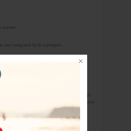
e punten:
nk aan voegzand bij de tuintegels.
g met uw pinlimiet). Vindt de levering plaats
et volledige bedrag vóór levering voldaan te zijn.
ren verzameld zijn wordt, in overeenstemming met
alle orders voor die dag en maken dan een zo
even bellen en de geplande levertijd vernemen.