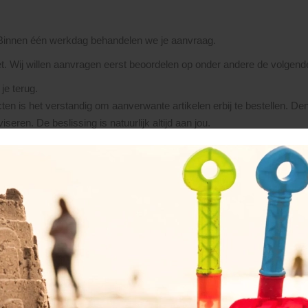
 Binnen één werkdag behandelen we je aanvraag.
et. Wij willen aanvragen eerst beoordelen op onder andere de volgend
je terug.
ten is het verstandig om aanverwante artikelen erbij te bestellen. De
seren. De beslissing is natuurlijk altijd aan jou.
ntact met je op. Het orderproces verloopt dan als volgt:
ntvang je van ons een orderbevestiging.
aling van 20% van het totaalbedrag.
n chauffeur voldaan worden (á contant of per pin, houd hierbij rekenin
 (meestal van toepassing bij leveringen buiten onze regio) dan dient h
s, worden alle materialen klaargezet danwel besteld. Zodra de goede
an levering kan op voorhand niet vastgelegd worden. We verzamelen 
 kunt aan het eind van deze dag, ca. 30 minuten voor sluitingstijd, 