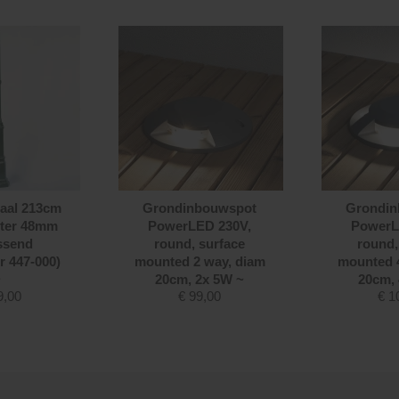
aal 213cm
Grondinbouwspot
Grondin
eter 48mm
PowerLED 230V,
PowerL
ssend
round, surface
round,
 447-000)
mounted 2 way, diam
mounted 
~
20cm, 2x 5W ~
20cm,
9,00
€
99,00
€
1