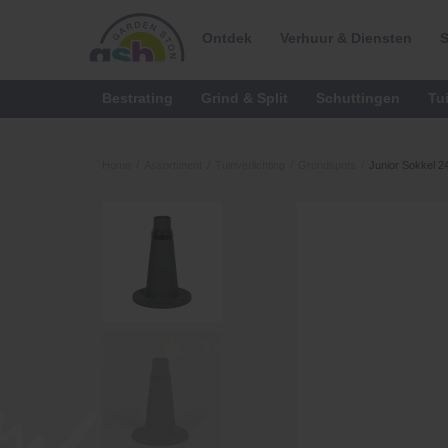
Ontdek
Verhuur & Diensten
S
Bestrating
Grind & Split
Schuttingen
Tu
Home
/
Assortiment
/
Tuinverlichting
/
Grondspots
/
Junior Sokkel 2