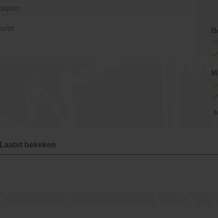
dspots
ks/st
B
04
M
i
M
Laatst bekeken