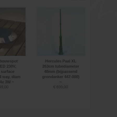
bouwspot
Hercules Paal XL
Grondi
ED 230V,
263cm tubediameter
Power
 surface
48mm (bijpassend
square,
4 way, diam
grondanker 447-000)
stralin
 4x 3W ~
~
15.5x18.
09,00
€
699,00
1
€