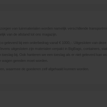
bezorgen van tuinmaterialen worden namelijk verschillende transportmi
lijk van de afstand tot ons magazijn.
nco geleverd bij een orderbedrag vanaf € 1000,-. Uitgesloten van deze 
 Tevens uitgesloten zijn materialen verpakt in BigBags, containers, st
toeslag bij. Ook hanteren we een toeslag als er niet geleverd kan wor
re wagen gereden moet worden.
uren, waarmee de goederen zelf afgehaald kunnen worden.