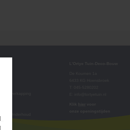
iment
L’Ortye Tuin-Deco-Bouw
ting
De Koumen 1a
 Split
6433 KG Hoensbroek
ut
T:
045-5280202
is & Overkapping
E:
info@lortyetuin.nl
ting
Klik
hier
voor
oires
onze openingstijden
king & Onderhoud