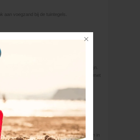
nk aan voegzand bij de tuintegels.
g met uw pinlimiet). Vindt de levering plaats
et volledige bedrag vóór levering voldaan te zijn.
ren verzameld zijn wordt, in overeenstemming met
alle orders voor die dag en maken dan een zo
even bellen en de geplande levertijd vernemen.
’Ortye behoudt zich het recht voor, wijzigingen in