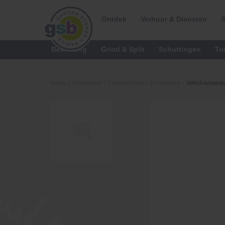
Ontdek
Verhuur & Diensten
S
Bestrating
Grind & Split
Schuttingen
Tu
Home
/
Assortiment
/
Tuinverlichting
/
Accessoires
/
MANA lampenkap