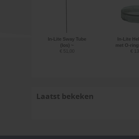
ights
In-Lite Sway Tube
In-Lite He
ies ~
(los) ~
met O-ring
95
€
51,00
€
13
Laatst bekeken