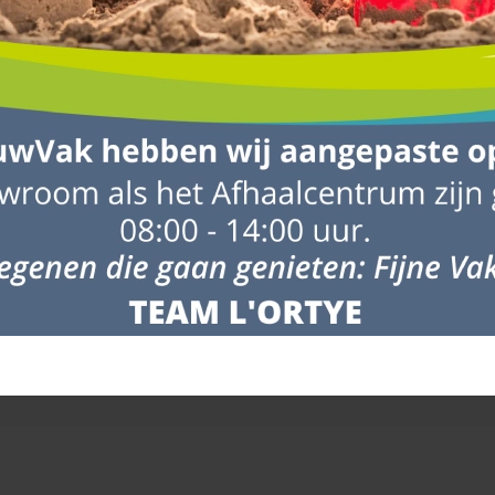
ebeurtenissen. Houd hiermee rekening wanneer ‘derden’ materialen v
g om niet op de dag van verwerken de materialen te laten leveren m
n gerust contact met ons op via het
contactformulier
. Bellen kan ook:
 naast de vrachtwagen. Uiteraard probeert de chauffeur de materialen z
auffeur steeds schade aan (eigendom van) derden probeert te voorkome
plaats voor zowel de vrachtwagen als de producten.
laatsen en stapel ze niet op elkaar.
ntuele onvolkomenheden. Neem bij twijfel direct contact met ons op.
gankelijkheid van de loslocatie.
Klik hier voor meer informatie
.
rden geleverd, zodat je kunt controleren op eventuele transportschade
e.e.a. op te lossen, zodat de verwerker niet vastloopt in de planning