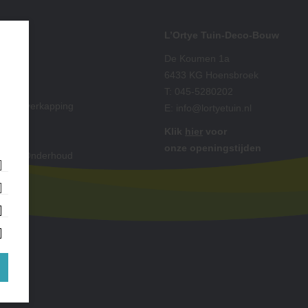
iment
L’Ortye Tuin-Deco-Bouw
ting
De Koumen 1a
 Split
6433 KG Hoensbroek
ut
T:
045-5280202
is & Overkapping
E:
info@lortyetuin.nl
ting
Klik
hier
voor
oires
onze openingstijden
king & Onderhoud