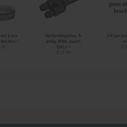
lder Lens
Verbindingsbox, 5-
1-Fase pe
 tbv Ace ~
polig, IP68, zwart,
w
,00
€
1
DALI ~
€
27,95