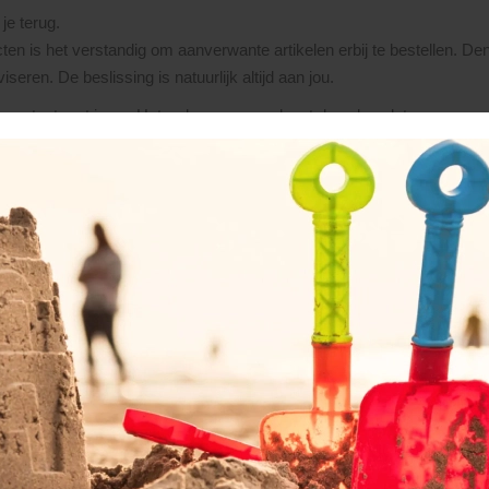
je terug.
ten is het verstandig om aanverwante artikelen erbij te bestellen. De
seren. De beslissing is natuurlijk altijd aan jou.
ntact met je op. Het orderproces verloopt dan als volgt:
ntvang je van ons een orderbevestiging.
aling van 20% van het totaalbedrag.
n chauffeur voldaan worden (á contant of per pin, houd hierbij rekenin
 (meestal van toepassing bij leveringen buiten onze regio) dan dient h
s, worden alle materialen klaargezet danwel besteld. Zodra de goede
an levering kan op voorhand niet vastgelegd worden. We verzamelen 
 kunt aan het eind van deze dag, ca. 30 minuten voor sluitingstijd, 
tot 10 werkdagen te leveren.
evering wordt gegeven, kunnen hieraan geen rechten worden ontleend. L