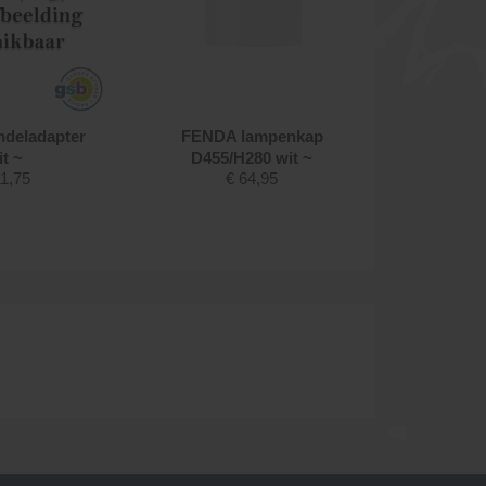
ndeladapter
FENDA lampenkap
FENDA 
it ~
D455/H280 wit ~
D45
1,75
€
64,95
zwar
€