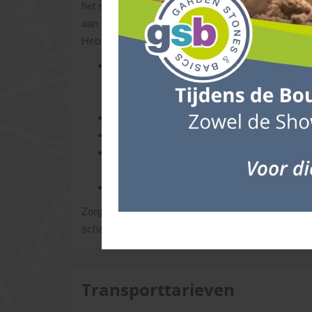
het routeschema aan te brengen bij onvoorziene g
aan ons doorberekend worden. Het is daarom handi
Heb je vragen over levertijden/voorraden, neem da
De materialen die je besteld hebt, lossen we
leveren. Uitgangspunt hierbij is, dat de ch
losplaats bereikbaar is.
Zorg dat er voldoende ruimte is op de lever
Laat de pakketten op een vlakke ondergrond p
Controleer de producten bij aankomst op eve
namelijk; verwerken is accepteren.
Als klant ben je verantwoordelijk voor de toe
Zorg dat de materialen geruime tijd van tevoren wo
schade zijn ontstaan, dan hebben we nu nog tijd om 
Transporttarieven