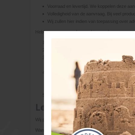
Voorraad en levertijd. We koppelen deze aan 
Volledigheid van de aanvraag. Bij veel produc
Wij zullen hier indien van toepassing over advi
Hebben we vragen of opmerkingen, dan nemen we co
Als de bestelling duidelijk en compleet is, o
Ga je akkoord, dan vragen we om een aanbet
Het restbedrag kan bij levering aan onze eige
middels een extern ingehuurd transportbedrijf
Zodra de (aan)betaling door ons ontvangen i
jou, een leverdatum afgesproken. Tijdstip v
economisch mogelijke route.
De dag voor levering maken we de planning. U
Levering
Wij proberen de aangeschafte materialen binnen 3 
Wanneer er door ons een tijdsindicatie i.v.m. de l