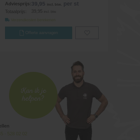
39,95
per st
Adviesprijs:
incl. btw.
39,95
Totaalprijs:
incl. btw.
Verzendkosten berekenen
Offerte aanvragen
Kan ik je
helpen?
ellen
5 - 528 02 02