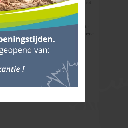
oor u verwerken! Zgn. wachturen kunnen dus niet
aar enkele dagen van te voren.
045 - 528 02 02
.
o dicht mogelijk bij de gewenste losplaats af te
n. De chauffeur bepaalt ter plekke of de gevraagde
 Bij onvolkomenheden aan het product geldt
s en die tijdig kunt melden. Mocht er namelijk
.