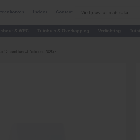
teenkorven
Indoor
Contact
inhout & WPC
Tuinhuis & Overkapping
Verlichting
Tuin
 12 aluminium wit (uitlopend 2025) ~