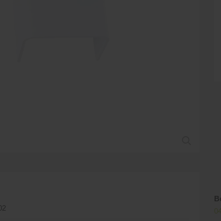
B
02
04