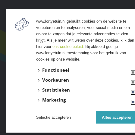
Service
Assort
www.lortyetuin.nl gebruikt cookies om de website te
• Algemene voorwaarden
• Bestra
verbeteren en te analyseren, voor social media en om
• Klantenservice
• Grind &
ervoor te zorgen dat je relevante advertenties te zien
• Privacyverklaring
• Tuinho
krijgt. Als je meer wilt weten over deze cookies, klik dan
• Over GSB
• Tuinhu
hier voor
ons cookie beleid
. Bij akkoord geef je
www.lortyetuin.nl toestemming voor het gebruik van
• Andere GSB-vestigingen
• Verlich
cookies op onze website.
• Access
• Afwer
Functioneel
Voorkeuren
Statistieken
Marketing
Selectie accepteren
Alles accepteren