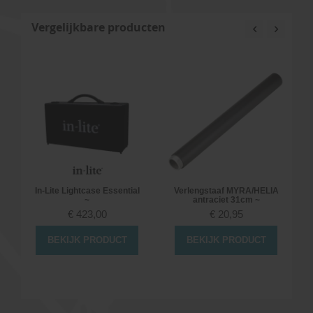
Vergelijkbare producten
8
In-Lite Lightcase Essential
Verlengstaaf MYRA/HELIA
~
antraciet 31cm ~
€
423,00
€
20,95
BEKIJK PRODUCT
BEKIJK PRODUCT