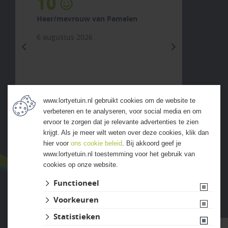
10
Heer/mevrouw van Pamelen
6 augustus 2026
previous
next
www.lortyetuin.nl gebruikt cookies om de website te
verbeteren en te analyseren, voor social media en om
ALLE ERVARINGEN
ervoor te zorgen dat je relevante advertenties te zien
krijgt. Als je meer wilt weten over deze cookies, klik dan
hier voor
ons cookie beleid
. Bij akkoord geef je
www.lortyetuin.nl toestemming voor het gebruik van
cookies op onze website.
Functioneel
Voorkeuren
Website ontwikkeld door Lined
Statistieken