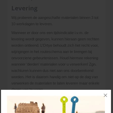
Levering
Wij proberen de aangeschafte materialen binnen 3 tot
10 werkdagen te leveren.
Wanneer er door ons een tijdsindicatie i.v.m. de
levering wordt gegeven, kunnen hieraan geen rechten
worden ontleend. L’Ortye behoudt zich het recht voor,
wijzigingen in het routeschema aan te brengen bij
onvoorziene gebeurtenissen. Houd hiermee rekening
wanneer ‘derden’ materialen voor u verwerken! Zgn.
wachturen kunnen dus niet aan ons doorberekend
worden. Het is daarom handig om niet op de dag van
verwerken de materialen te laten leveren maar enkele
dagen van te voren.
Heb je vragen over levertijden/voorraden, neem dan
gerust contact met ons op via het
contactformulier
.
Bellen kan ook:
045 - 528 02 02
.