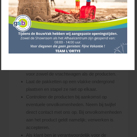
De materialen die je besteld hebt, lossen we
naast de vrachtwagen. Uiteraard probeert de
chauffeur de materialen zo dicht mogelijk bij de
gewenste losplaats af te leveren. Uitgangspunt
hierbij is, dat de chauffeur steeds schade aan
(eigendom van) derden probeert te voorkomen.
De chauffeur bepaalt ter plekke of de gevraagde
losplaats bereikbaar is.
Zorg dat er voldoende ruimte is op de leverplaats
voor zowel de vrachtwagen als de producten.
Laat de pakketten op een vlakke ondergrond
plaatsen en stapel ze niet op elkaar.
Controleer de producten bij aankomst op
eventuele onvolkomenheden. Neem bij twijfel
direct contact met ons op. Bij onvolkomenheden
aan het product geldt namelijk; verwerken is
accepteren.
Als klant ben je verantwoordelijk voor de