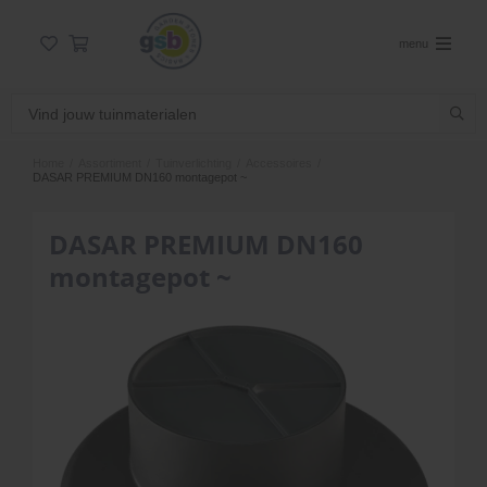
menu
Home
/
Assortiment
/
Tuinverlichting
/
Accessoires
/
DASAR PREMIUM DN160 montagepot ~
DASAR PREMIUM DN160
montagepot ~