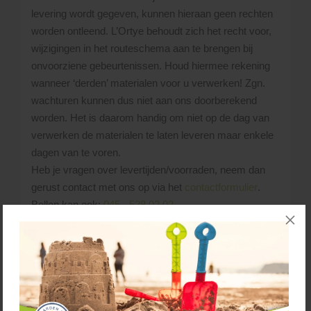
levering wordt gegeven, kunnen hieraan geen rechten
worden ontleend. L’Ortye behoudt zich het recht voor,
wijzigingen in het routeschema aan te brengen bij
onvoorziene gebeurtenissen. Houd hiermee rekening
wanneer ‘derden’ materialen voor u verwerken! Zgn.
wachturen kunnen dus niet aan ons doorberekend
worden. Het is daarom handig om niet op de dag van
verwerken de materialen te laten leveren maar enkele
dagen van te voren.
Heb je vragen over levertijden/voorraden, neem dan
gerust contact met ons op via het
contactformulier
.
Bellen kan ook:
045 - 528 02 02
.
De materialen die je besteld hebt, lossen we
naast de vrachtwagen. Uiteraard probeert de
chauffeur de materialen zo dicht mogelijk bij de
gewenste losplaats af te leveren. Uitgangspunt
hierbij is, dat de chauffeur steeds schade aan