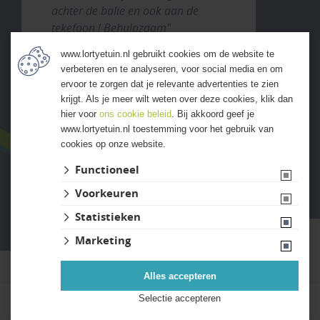
achter de balie en ook aan de
tekefoon ! Behulpzaam"
www.lortyetuin.nl gebruikt cookies om de website te
verbeteren en te analyseren, voor social media en om
ALLE ERVARINGEN
ervoor te zorgen dat je relevante advertenties te zien
krijgt. Als je meer wilt weten over deze cookies, klik dan
hier voor
ons cookie beleid
. Bij akkoord geef je
www.lortyetuin.nl toestemming voor het gebruik van
cookies op onze website.
Functioneel
Voorkeuren
Website ontwikkeld door Lined
Statistieken
Marketing
Alles accepteren
Selectie accepteren
Kies uw bestelaantal