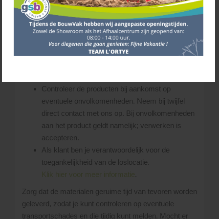
(eigendom van) derden probeert te voorkomen.
De chauffeur bepaalt ter plekke of de gevraagde
losplaats bereikbaar is.
Zorg dat er voldoende ruimte is op de leverplaats
voor zowel de vrachtwagen als de producten.
Laat de pakketten op een vlakke ondergrond
plaatsen en stapel ze niet op elkaar.
Controleer de producten bij aankomst op
eventuele onvolkomenheden. Neem bij twijfel
direct contact met ons op. Bij onvolkomenheden
aan het product geldt namelijk; verwerken is
accepteren.
Als klant ben je verantwoordelijk voor de
toegankelijkheid van de loslocatie.
Klik hier voor meer informatie
.
Zorg dat de materialen geruime tijd van tevoren worden
geleverd, zodat je kunt controleren op eventuele
transportschades en die tijdig kunt melden. Mocht er