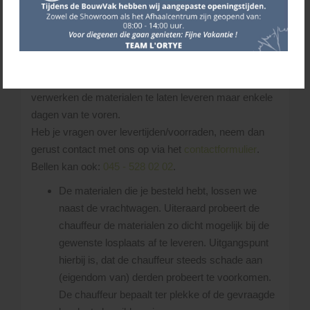
wijzigingen in het routeschema aan te brengen bij
onvoorziene gebeurtenissen. Houd hiermee rekening
wanneer ‘derden’ materialen voor u verwerken! Zgn.
wachturen kunnen dus niet aan ons doorberekend
worden. Het is daarom handig om niet op de dag van
verwerken de materialen te laten leveren maar enkele
dagen van te voren.
Heb je vragen over levertijden/voorraden, neem dan
gerust contact met ons op via het
contactformulier
.
Bellen kan ook:
045 - 528 02 02
.
De materialen die je besteld hebt, lossen we
naast de vrachtwagen. Uiteraard probeert de
chauffeur de materialen zo dicht mogelijk bij de
gewenste losplaats af te leveren. Uitgangspunt
hierbij is, dat de chauffeur steeds schade aan
(eigendom van) derden probeert te voorkomen.
De chauffeur bepaalt ter plekke of de gevraagde