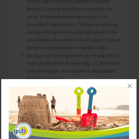
worden alle materialen klaargezet danwel
besteld. Zodra de goederen verzameld zijn
wordt, in overeenstemming met jou, een
leverdatum afgesproken. Tijdstip van levering
kan op voorhand niet vastgelegd worden. We
verzamelen alle orders voor die dag en maken
dan een zo economisch mogelijke route.
De dag voor levering maken we de planning. U
kunt aan het eind van deze dag, ca. 30 minuten
voor sluitingstijd, even bellen en de geplande
levertijd vernemen.
Levering
Wij proberen de aangeschafte materialen binnen 3 tot
10 werkdagen te leveren.
Wanneer er door ons een tijdsindicatie i.v.m. de
levering wordt gegeven, kunnen hieraan geen rechten
worden ontleend. L’Ortye behoudt zich het recht voor,