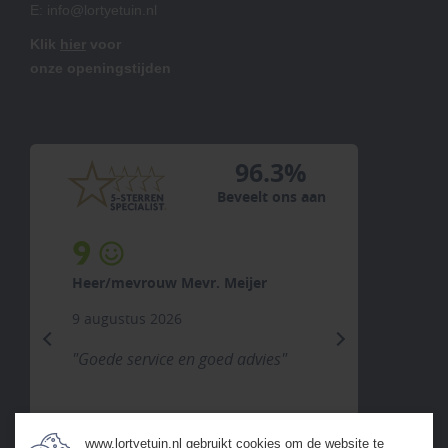
E:
info@lortyetuin.nl
Klik
hier
voor
onze openingstijden
96.3%
Beveelt ons aan
9
Heer/mevrouw Mevr. Meijer
9 augustus 2026
previous
next
"Goede service en goed advies"
www.lortyetuin.nl gebruikt cookies om de website te