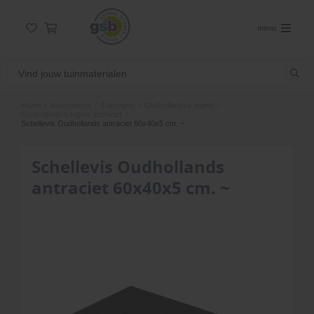
menu
Home
/
Assortiment
/
Tuintegels
/
Oudhollandse tegels
/
Oudhollandse tegels antraciet
/
Schellevis Oudhollands antraciet 60x40x5 cm. ~
Schellevis Oudhollands
antraciet 60x40x5 cm. ~