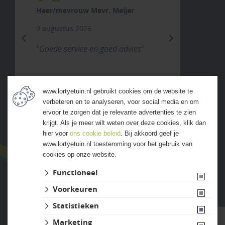
Heer/mevrouw Mevr. Meijer
9 augustus 2026
previous
next
"Goede service en goed advies"
www.lortyetuin.nl gebruikt cookies om de website te
verbeteren en te analyseren, voor social media en om
ALLE ERVARINGEN
ervoor te zorgen dat je relevante advertenties te zien
krijgt. Als je meer wilt weten over deze cookies, klik dan
hier voor
ons cookie beleid
. Bij akkoord geef je
www.lortyetuin.nl toestemming voor het gebruik van
cookies op onze website.
Functioneel
Voorkeuren
Website ontwikkeld door Lined
Statistieken
Marketing