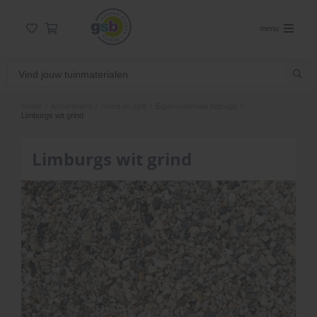
menu
Home
/
Assortiment
/
Grind en split
/
Eigen voorraad bigbags
/
Limburgs wit grind
Limburgs wit grind