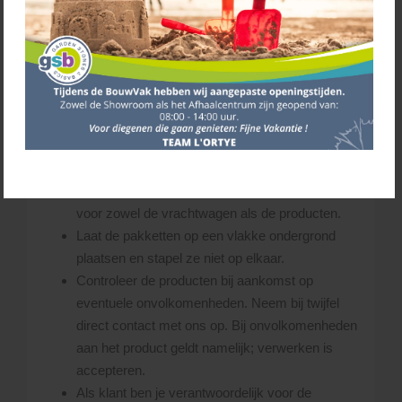
De materialen die je besteld hebt, lossen we
naast de vrachtwagen. Uiteraard probeert de
chauffeur de materialen zo dicht mogelijk bij de
gewenste losplaats af te leveren. Uitgangspunt
hierbij is, dat de chauffeur steeds schade aan
(eigendom van) derden probeert te voorkomen.
De chauffeur bepaalt ter plekke of de gevraagde
losplaats bereikbaar is.
Zorg dat er voldoende ruimte is op de leverplaats
voor zowel de vrachtwagen als de producten.
Laat de pakketten op een vlakke ondergrond
plaatsen en stapel ze niet op elkaar.
Controleer de producten bij aankomst op
eventuele onvolkomenheden. Neem bij twijfel
direct contact met ons op. Bij onvolkomenheden
aan het product geldt namelijk; verwerken is
accepteren.
Als klant ben je verantwoordelijk voor de