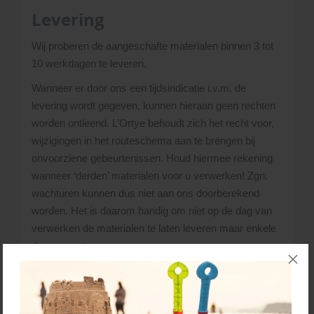
Levering
Wij proberen de aangeschafte materialen binnen 3 tot
10 werkdagen te leveren.
Wanneer er door ons een tijdsindicatie i.v.m. de
levering wordt gegeven, kunnen hieraan geen rechten
worden ontleend. L’Ortye behoudt zich het recht voor,
wijzigingen in het routeschema aan te brengen bij
onvoorziene gebeurtenissen. Houd hiermee rekening
wanneer ‘derden’ materialen voor u verwerken! Zgn.
wachturen kunnen dus niet aan ons doorberekend
worden. Het is daarom handig om niet op de dag van
verwerken de materialen te laten leveren maar enkele
dagen van te voren.
Heb je vragen over levertijden/voorraden, neem dan
gerust contact met ons op via het
contactformulier
.
Bellen kan ook:
045 - 528 02 02
.