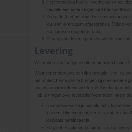
Het restbedrag kan bij levering aan onze eige
middels een extern ingehuurd transportbedrijf
Zodra de (aan)betaling door ons ontvangen i
jou, een leverdatum afgesproken. Tijdstip v
economisch mogelijke route.
De dag voor levering maken we de planning. U
Levering
Wij proberen de aangeschafte materialen binnen 3 
Wanneer er door ons een tijdsindicatie i.v.m. de l
het routeschema aan te brengen bij onvoorziene g
aan ons doorberekend worden. Het is daarom handi
Heb je vragen over levertijden/voorraden, neem da
De materialen die je besteld hebt, lossen we
leveren. Uitgangspunt hierbij is, dat de ch
losplaats bereikbaar is.
Zorg dat er voldoende ruimte is op de lever