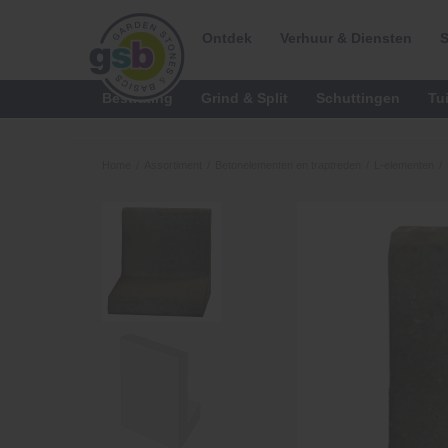
Ontdek
Verhuur & Diensten
S
Bestrating
Grind & Split
Schuttingen
Tu
Home
/
Assortiment
/
Betonelementen en traptreden
/
L-elementen
/