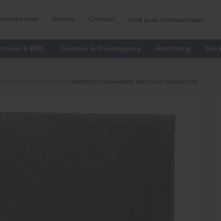
teenkorven
Indoor
Contact
inhout & WPC
Tuinhuis & Overkapping
Verlichting
Tuin
L-elementen ongewapend
/
L-Element W (ongewapend) grijs HxLxV 80x50x40 cm. ~