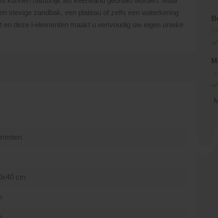
ent kunnen natuurlijk als keerwand gebruikt worden. Maar
een stevige zandbak, een plateau of zelfs een waterkering
B
teit en deze l-elementen maakt u eenvoudig uw eigen unieke
04
M
i
M
ementen
0x40 cm
m
m