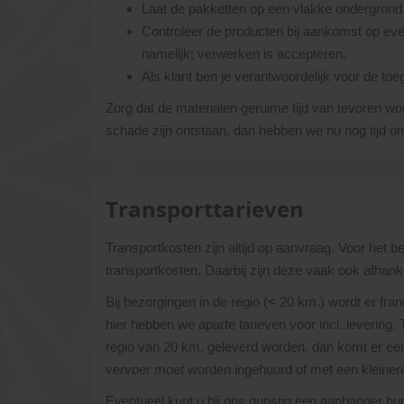
Laat de pakketten op een vlakke ondergrond p
Controleer de producten bij aankomst op eve
namelijk; verwerken is accepteren.
Als klant ben je verantwoordelijk voor de toe
Zorg dat de materialen geruime tijd van tevoren wo
schade zijn ontstaan, dan hebben we nu nog tijd om 
Transporttarieven
Transportkosten zijn altijd op aanvraag. Voor het 
transportkosten. Daarbij zijn deze vaak ook afhanke
Bij bezorgingen in de regio (< 20 km.) wordt er fra
hier hebben we aparte tarieven voor incl. levering.
regio van 20 km. geleverd worden, dan komt er een 
vervoer moet worden ingehuurd of met een kleine
Eventueel kunt u bij ons gunstig een aanhanger h