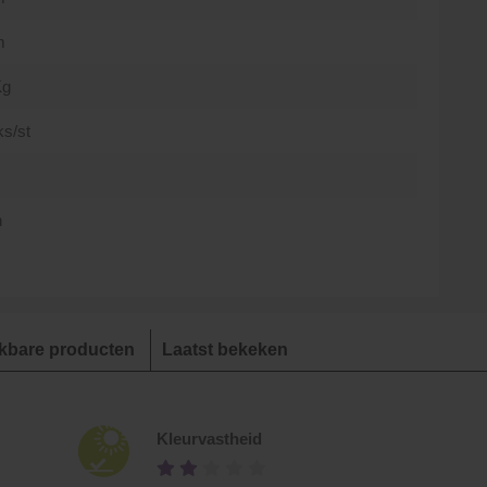
m
Kg
ks/st
n
jkbare producten
Laatst bekeken
Kleurvastheid