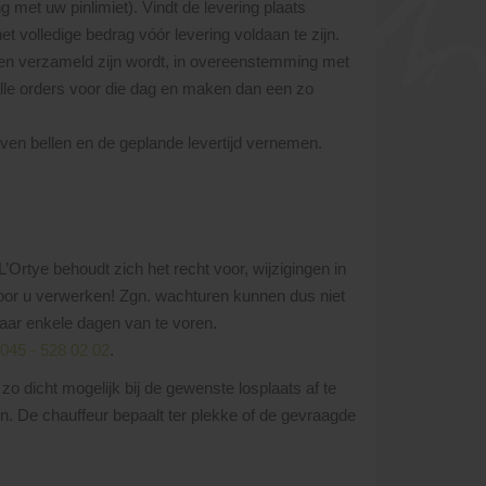
g met uw pinlimiet). Vindt de levering plaats
et volledige bedrag vóór levering voldaan te zijn.
ren verzameld zijn wordt, in overeenstemming met
alle orders voor die dag en maken dan een zo
even bellen en de geplande levertijd vernemen.
’Ortye behoudt zich het recht voor, wijzigingen in
oor u verwerken! Zgn. wachturen kunnen dus niet
aar enkele dagen van te voren.
045 - 528 02 02
.
o dicht mogelijk bij de gewenste losplaats af te
n. De chauffeur bepaalt ter plekke of de gevraagde