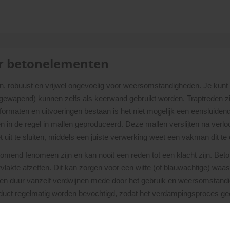
er betonelementen
n, robuust en vrijwel ongevoelig voor weersomstandigheden. Je kunt 
t gewapend) kunnen zelfs als keerwand gebruikt worden. Traptreden 
formaten en uitvoeringen bestaan is het niet mogelijk een eensluidend
n de regel in mallen geproduceerd. Deze mallen verslijten na verloo
t uit te sluiten, middels een juiste verwerking weet een vakman dit t
rkomend fenomeen zijn en kan nooit een reden tot een klacht zijn. B
ervlakte afzetten. Dit kan zorgen voor een witte (of blauwachtige) waa
 op den duur vanzelf verdwijnen mede door het gebruik en weersomstan
uct regelmatig worden bevochtigd, zodat het verdampingsproces gecont
 vaak zijn dit (verdunde) zuren (zoals natuur- of schoonmaakazijn)
act met ons op. Tip: maak altijd een testvlak op een niet zichtbare p