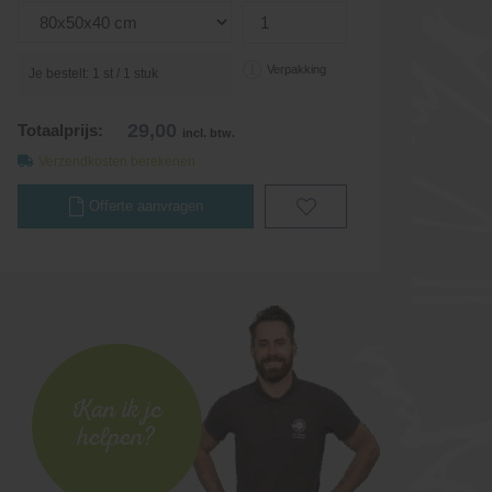
Verpakking
Je bestelt:
1
st /
1
stuk
29,00
Totaalprijs:
incl. btw.
Verzendkosten berekenen
Offerte aanvragen
Kan ik je
helpen?