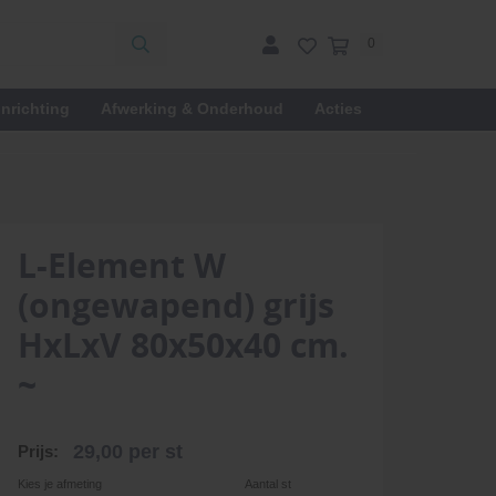
0
inrichting
Afwerking & Onderhoud
Acties
L-Element W
(ongewapend) grijs
HxLxV 80x50x40 cm.
~
29,00
per st
Prijs:
Kies je afmeting
Aantal st