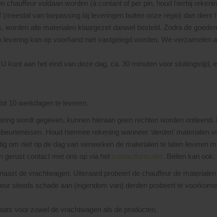
n chauffeur voldaan worden (á contant of per pin, houd hierbij rekenin
 (meestal van toepassing bij leveringen buiten onze regio) dan dient h
s, worden alle materialen klaargezet danwel besteld. Zodra de goede
an levering kan op voorhand niet vastgelegd worden. We verzamelen 
 kunt aan het eind van deze dag, ca. 30 minuten voor sluitingstijd, 
tot 10 werkdagen te leveren.
evering wordt gegeven, kunnen hieraan geen rechten worden ontleend. L
ebeurtenissen. Houd hiermee rekening wanneer ‘derden’ materialen v
g om niet op de dag van verwerken de materialen te laten leveren m
n gerust contact met ons op via het
contactformulier
. Bellen kan ook:
 naast de vrachtwagen. Uiteraard probeert de chauffeur de materialen z
auffeur steeds schade aan (eigendom van) derden probeert te voorkome
plaats voor zowel de vrachtwagen als de producten.