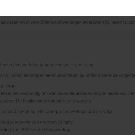
at de rechte stukken en hoekoplossingen nooit samen geproduceerd 
en.
atvaster en in verschillende afwerkingen leverbaar zijn, neemt u dan 
 Binnen één werkdag behandelen we je aanvraag.
et. Wij willen aanvragen eerst beoordelen op onder andere de volgend
je terug.
ten is het verstandig om aanverwante artikelen erbij te bestellen. De
seren. De beslissing is natuurlijk altijd aan jou.
ntact met je op. Het orderproces verloopt dan als volgt:
ntvang je van ons een orderbevestiging.
aling van 20% van het totaalbedrag.