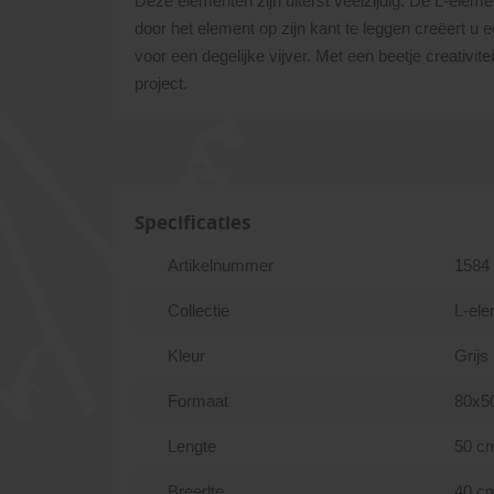
Deze elementen zijn uiterst veelzijdig. De L-elem
door het element op zijn kant te leggen creëert u 
voor een degelijke vijver. Met een beetje creativi
project.
Specificaties
Artikelnummer
1584
Collectie
L-el
Kleur
Grijs
Formaat
80x5
Lengte
50 c
Breedte
40 c