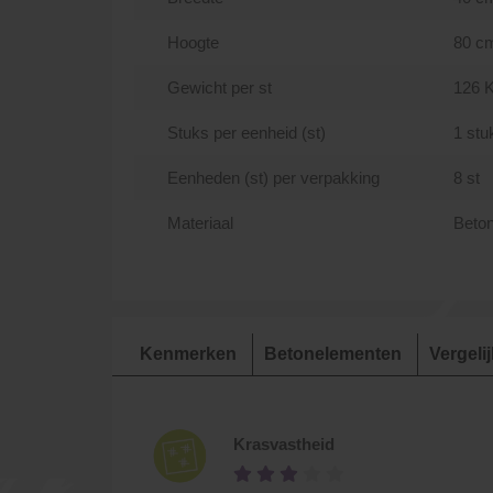
Hoogte
80 c
Gewicht per st
126 
Stuks per eenheid (st)
1 stu
Eenheden (st) per verpakking
8 st
Materiaal
Beto
Kenmerken
Betonelementen
Vergeli
Krasvastheid