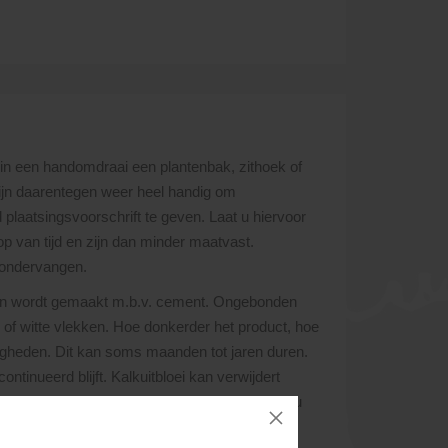
in een handomdraai een plantenbak, zithoek of
zijn daarentegen weer heel handig om
 plaatsingsvoorschrift te geven. Laat u hiervoor
p van tijd en zijn dan minder maatvast.
e ondervangen.
eton wordt gemaakt m.b.v. cement. Ongebonden
s of witte vlekken. Hoe donkerder het product, hoe
digheden. Dit kan soms maanden tot jaren duren.
inueerd blijft. Kalkuitbloei kan verwijdert
 en kunnen betonproducten beschadigen. Laat u
lek.