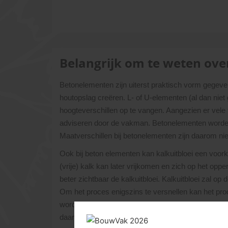
Belangrijk om te weten ov
Betonelementen zijn uiterst praktisch vorm gegeve
houtopslag creëren. L- of U-elementen (al dan nie
hoogteverschillen op te vangen. Aangezien er vele 
adviseren door de vakman. Betonelementen worden i
Maatverschillen bij betonelementen zijn daarom nie
Ook bij beton elementen kan kalkuitbloei een voo
(vrije) kalk kan later vrijkomen en zich op het opp
beter zichtbaar de kalkuitbloei. Kalkuitbloei zal
Om het proces enigszins te versnellen kan het prod
worden met een daarvoor geschikt middel. LET OP:
daarom altijd goed door ons adviseren en neem cont