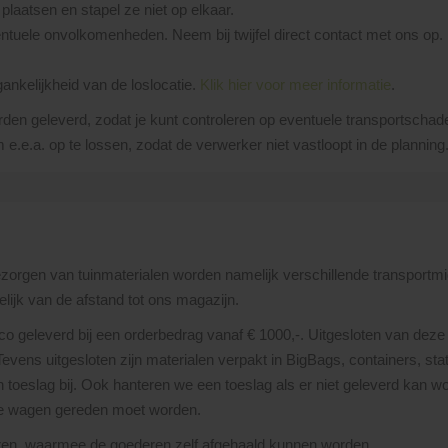
laatsen en stapel ze niet op elkaar.
ntuele onvolkomenheden. Neem bij twijfel direct contact met ons op.
gankelijkheid van de loslocatie.
Klik hier voor meer informatie
.
rden geleverd, zodat je kunt controleren op eventuele transportschade
e.e.a. op te lossen, zodat de verwerker niet vastloopt in de planning
bezorgen van tuinmaterialen worden namelijk verschillende transportmi
lijk van de afstand tot ons magazijn.
nco geleverd bij een orderbedrag vanaf € 1000,-. Uitgesloten van deze 
 Tevens uitgesloten zijn materialen verpakt in BigBags, containers, st
toeslag bij. Ook hanteren we een toeslag als er niet geleverd kan wor
re wagen gereden moet worden.
uren, waarmee de goederen zelf afgehaald kunnen worden.