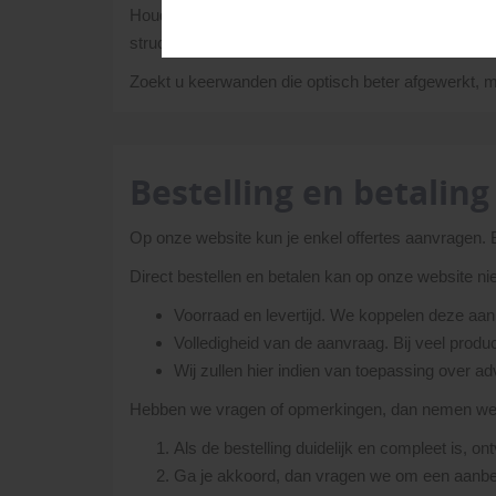
Houd er bij L- en U-elementen ook rekening mee d
structuurverschillen kunnen nooit uitgesloten word
Zoekt u keerwanden die optisch beter afgewerkt, ma
Bestelling en betaling
Op onze website kun je enkel offertes aanvragen.
Direct bestellen en betalen kan op onze website ni
Voorraad en levertijd. We koppelen deze aan 
Volledigheid van de aanvraag. Bij veel produc
Wij zullen hier indien van toepassing over advi
Hebben we vragen of opmerkingen, dan nemen we co
Als de bestelling duidelijk en compleet is, o
Ga je akkoord, dan vragen we om een aanbet