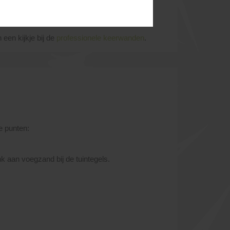
worden. Met andere woorden: tint- en
een kijkje bij de
professionele keerwanden
.
e punten:
nk aan voegzand bij de tuintegels.