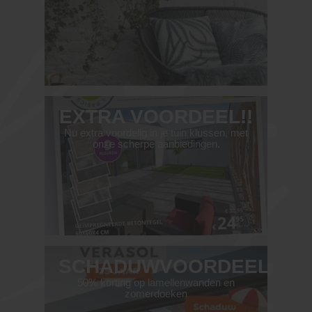
EXTRA VOORDEEL!!
Nu extra voordelig in je tuin klussen, met
onze scherpe aanbiedingen.
SCHADUWVOORDEEL
50% korting op lamellenwanden en
zomerdoeken