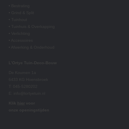
• Bestrating
• Grind & Split
• Tuinhout
• Tuinhuis & Overkapping
• Verlichting
• Accessoires
• Afwerking & Onderhoud
L’Ortye Tuin-Deco-Bouw
De Koumen 1a
6433 KG Hoensbroek
T:
045-5280202
E:
info@lortyetuin.nl
Klik
hier
voor
onze openingstijden