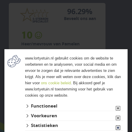
96.29%
Beveelt ons aan
10
an Pamelen
Heer/mevrouw F...
5 augustus 2026
www.lortyetuin.nl gebruikt cookies om de website te
previous
next
verbeteren en te analyseren, voor social media en om
"Hele vriendelijke kundige mensen
ervoor te zorgen dat je relevante advertenties te zien
achter de balie en ook aan de
krijgt. Als je meer wilt weten over deze cookies, klik dan
tekefoon ! Behulpzaam"
hier voor
ons cookie beleid
. Bij akkoord geef je
www.lortyetuin.nl toestemming voor het gebruik van
cookies op onze website.
ALLE ERVARINGEN
Functioneel
Voorkeuren
Statistieken