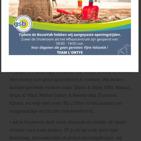
lang buiten zit of als je even iets uit de schuur moet
halen.
Onze vestiging in Hoensbroek
Ontdek ons op een terrein van 21.000 vierkante meter,
inclusief een prachtige showtuin van 2.800 vierkante meter!
Hier vind je een groot assortiment A-merken. Wij bieden
toonaangevende merken zoals Stone & Style, MBI, Marlux,
Maas & Waal, Michel Oprey & Beisterveld, Excluton,
Kijlstra, en nog veel meer. Bij L'Ortye is het aanbod van
hoogwaardige producten indrukwekkend.
Laat je inspireren door onze showtuin en ontdek de beste
merken voor jouw project. Of je nu op zoek bent naar
bestrating, tuinmaterialen of andere benodigdheden, wij