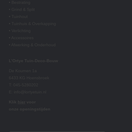
• Bestrating
• Grind & Split
• Tuinhout
• Tuinhuis & Overkapping
• Verlichting
• Accessoires
• Afwerking & Onderhoud
L’Ortye Tuin-Deco-Bouw
De Koumen 1a
6433 KG Hoensbroek
T:
045-5280202
E:
info@lortyetuin.nl
Klik
hier
voor
onze openingstijden