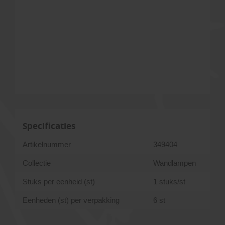
Specificaties
Artikelnummer
349404
Collectie
Wandlampen
Stuks per eenheid (st)
1 stuks/st
Eenheden (st) per verpakking
6 st