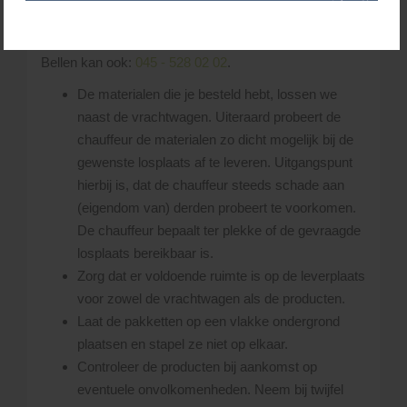
Heb je vragen over levertijden/voorraden, neem dan
gerust contact met ons op via het
contactformulier
.
Bellen kan ook:
045 - 528 02 02
.
De materialen die je besteld hebt, lossen we
naast de vrachtwagen. Uiteraard probeert de
chauffeur de materialen zo dicht mogelijk bij de
gewenste losplaats af te leveren. Uitgangspunt
hierbij is, dat de chauffeur steeds schade aan
(eigendom van) derden probeert te voorkomen.
De chauffeur bepaalt ter plekke of de gevraagde
losplaats bereikbaar is.
Zorg dat er voldoende ruimte is op de leverplaats
voor zowel de vrachtwagen als de producten.
Laat de pakketten op een vlakke ondergrond
plaatsen en stapel ze niet op elkaar.
Controleer de producten bij aankomst op
eventuele onvolkomenheden. Neem bij twijfel