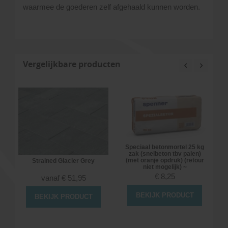
waarmee de goederen zelf afgehaald kunnen worden.
Vergelijkbare producten
Speciaal betonmortel 25 kg
zak (snelbeton tbv palen)
(met oranje opdruk) (retour
Strained Glacier Grey
niet mogelijk) ~
6
€
8,25
vanaf
€
51,95
BEKIJK PRODUCT
BEKIJK PRODUCT