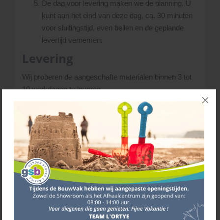
De dag voor levering maken we de planning. U
kunt aan het eind van deze dag, ca. 30 minuten
voor sluitingstijd, even bellen en de geplande
levertijd vernemen.
Levering
Wij proberen de aangeschafte materialen binnen 3 tot
10 werkdagen te leveren.
Wanneer er door ons een tijdsindicatie i.v.m. de
levering wordt gegeven, kunnen hieraan geen rechten
worden ontleend. L’Ortye behoudt zich het recht voor,
wijzigingen in het routeschema aan te brengen bij
onvoorziene gebeurtenissen. Houd hiermee rekening
wanneer ‘derden’ materialen voor u verwerken! Zgn.
wachturen kunnen dus niet aan ons doorberekend
worden. Het is daarom handig om niet op de dag van
verwerken de materialen te laten leveren maar enkele
dagen van te voren.