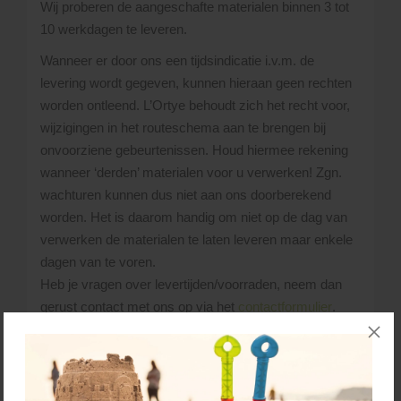
Wij proberen de aangeschafte materialen binnen 3 tot
10 werkdagen te leveren.
Wanneer er door ons een tijdsindicatie i.v.m. de
levering wordt gegeven, kunnen hieraan geen rechten
worden ontleend. L’Ortye behoudt zich het recht voor,
wijzigingen in het routeschema aan te brengen bij
onvoorziene gebeurtenissen. Houd hiermee rekening
wanneer ‘derden’ materialen voor u verwerken! Zgn.
wachturen kunnen dus niet aan ons doorberekend
worden. Het is daarom handig om niet op de dag van
verwerken de materialen te laten leveren maar enkele
dagen van te voren.
Heb je vragen over levertijden/voorraden, neem dan
gerust contact met ons op via het
contactformulier
.
Bellen kan ook:
045 - 528 02 02
.
De materialen die je besteld hebt, lossen we
naast de vrachtwagen. Uiteraard probeert de