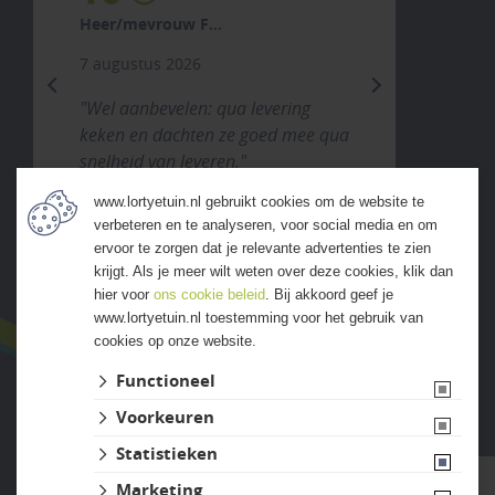
Heer/mevrouw F...
7 augustus 2026
previous
next
"Wel aanbevelen: qua levering
keken en dachten ze goed mee qua
snelheid van leveren."
www.lortyetuin.nl gebruikt cookies om de website te
verbeteren en te analyseren, voor social media en om
ALLE ERVARINGEN
ervoor te zorgen dat je relevante advertenties te zien
krijgt. Als je meer wilt weten over deze cookies, klik dan
hier voor
ons cookie beleid
. Bij akkoord geef je
www.lortyetuin.nl toestemming voor het gebruik van
cookies op onze website.
Functioneel
Voorkeuren
Website ontwikkeld door Lined
Statistieken
Marketing