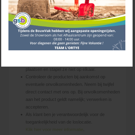
chauffeur de materialen zo dicht mogelijk bij de
gewenste losplaats af te leveren. Uitgangspunt
hierbij is, dat de chauffeur steeds schade aan
(eigendom van) derden probeert te voorkomen.
De chauffeur bepaalt ter plekke of de gevraagde
losplaats bereikbaar is.
Zorg dat er voldoende ruimte is op de leverplaats
voor zowel de vrachtwagen als de producten.
Laat de pakketten op een vlakke ondergrond
plaatsen en stapel ze niet op elkaar.
Controleer de producten bij aankomst op
eventuele onvolkomenheden. Neem bij twijfel
direct contact met ons op. Bij onvolkomenheden
aan het product geldt namelijk; verwerken is
accepteren.
Als klant ben je verantwoordelijk voor de
toegankelijkheid van de loslocatie.
Klik hier voor meer informatie
.