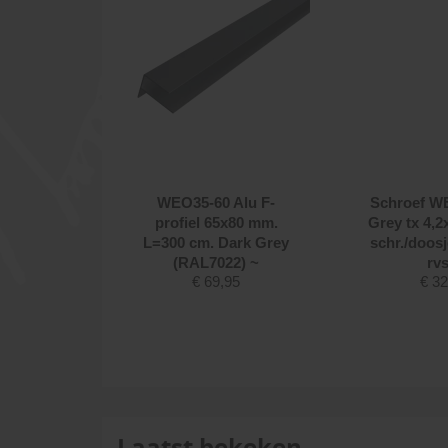
 WEO60
WEO35-60 Alu F-
Schroef W
g tx
profiel 65x80 mm.
Grey tx 4,
00) 200
L=300 cm. Dark Grey
schr./doosj
e +bit tx
(RAL7022) ~
rvs
€
69,95
€
32
 (FD1940)
50
Laatst bekeken