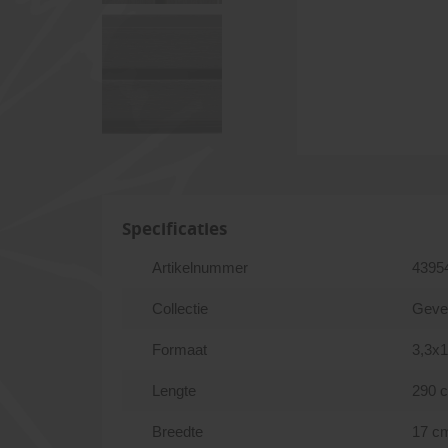
Specificaties
Artikelnummer
4395
Collectie
Geve
Formaat
3,3x
Lengte
290 
Breedte
17 c