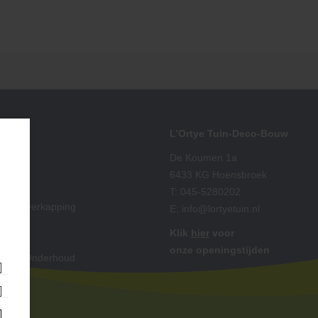
iment
L’Ortye Tuin-Deco-Bouw
ting
De Koumen 1a
 Split
6433 KG Hoensbroek
ut
T:
045-5280202
is & Overkapping
E:
info@lortyetuin.nl
ting
Klik
hier
voor
oires
onze openingstijden
king & Onderhoud