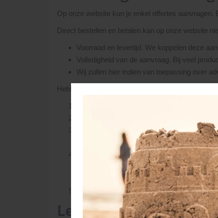
Op onze website kun je enkel offertes aanvragen.
Direct bestellen en betalen kan op onze website ni
Voorraad en levertijd. We koppelen deze aan 
Volledigheid van de aanvraag. Bij veel produc
Wij zullen hier indien van toepassing over advi
Hebben we vragen of opmerkingen, dan nemen we co
Als de bestelling duidelijk en compleet is, o
Ga je akkoord, dan vragen we om een aanbet
Het restbedrag kan bij levering aan onze eige
middels een extern ingehuurd transportbedrijf
Zodra de (aan)betaling door ons ontvangen i
jou, een leverdatum afgesproken. Tijdstip v
economisch mogelijke route.
De dag voor levering maken we de planning. U
Levering