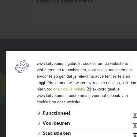
Service
Assort
www.lortyetuin.nl gebruikt cookies om de website te
• Algemene voorwaarden
• Bestra
verbeteren en te analyseren, voor social media en om
• Klantenservice
• Grind &
ervoor te zorgen dat je relevante advertenties te zien
• Privacyverklaring
• Tuinho
krijgt. Als je meer wilt weten over deze cookies, klik dan
• Over GSB
• Tuinhu
hier voor
ons cookie beleid
. Bij akkoord geef je
www.lortyetuin.nl toestemming voor het gebruik van
• Andere GSB-vestigingen
• Verlich
cookies op onze website.
• Access
• Afwer
Functioneel
Voorkeuren
Statistieken