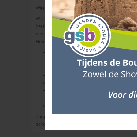
Wij proberen de aangeschafte materialen binnen 3 
Wanneer er door ons een tijdsindicatie i.v.m. de l
het routeschema aan te brengen bij onvoorziene g
aan ons doorberekend worden. Het is daarom handi
Heb je vragen over levertijden/voorraden, neem da
De materialen die je besteld hebt, lossen we
leveren. Uitgangspunt hierbij is, dat de ch
losplaats bereikbaar is.
Zorg dat er voldoende ruimte is op de lever
Laat de pakketten op een vlakke ondergrond p
Controleer de producten bij aankomst op eve
namelijk; verwerken is accepteren.
Als klant ben je verantwoordelijk voor de toe
Zorg dat de materialen geruime tijd van tevoren wo
schade zijn ontstaan, dan hebben we nu nog tijd om 