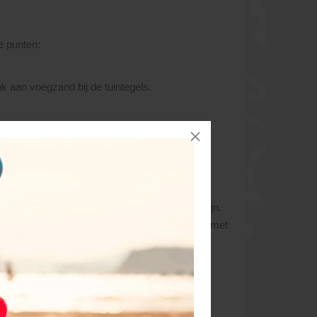
e punten:
nk aan voegzand bij de tuintegels.
g met uw pinlimiet). Vindt de levering plaats
et volledige bedrag vóór levering voldaan te zijn.
ren verzameld zijn wordt, in overeenstemming met
alle orders voor die dag en maken dan een zo
even bellen en de geplande levertijd vernemen.