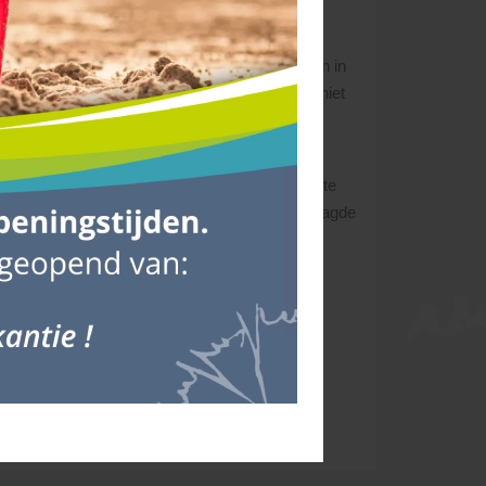
’Ortye behoudt zich het recht voor, wijzigingen in
oor u verwerken! Zgn. wachturen kunnen dus niet
aar enkele dagen van te voren.
045 - 528 02 02
.
o dicht mogelijk bij de gewenste losplaats af te
n. De chauffeur bepaalt ter plekke of de gevraagde
 Bij onvolkomenheden aan het product geldt
s en die tijdig kunt melden. Mocht er namelijk
.