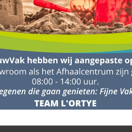
tot 10 werkdagen te leveren.
evering wordt gegeven, kunnen hieraan geen rechten worden ontleend. L
ebeurtenissen. Houd hiermee rekening wanneer ‘derden’ materialen v
g om niet op de dag van verwerken de materialen te laten leveren m
n gerust contact met ons op via het
contactformulier
. Bellen kan ook:
 naast de vrachtwagen. Uiteraard probeert de chauffeur de materialen z
auffeur steeds schade aan (eigendom van) derden probeert te voorkome
plaats voor zowel de vrachtwagen als de producten.
laatsen en stapel ze niet op elkaar.
ntuele onvolkomenheden. Neem bij twijfel direct contact met ons op.
gankelijkheid van de loslocatie.
Klik hier voor meer informatie
.
rden geleverd, zodat je kunt controleren op eventuele transportschade
e.e.a. op te lossen, zodat de verwerker niet vastloopt in de planning