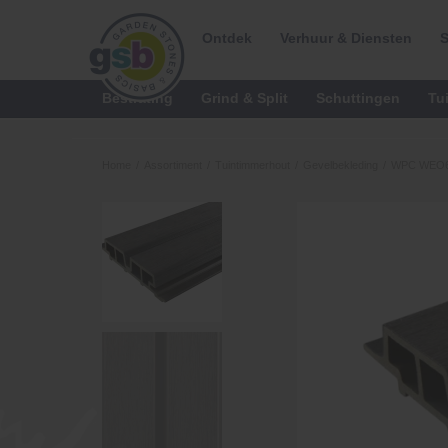
Ontdek
Verhuur & Diensten
S
Bestrating
Grind & Split
Schuttingen
Tu
Home
/
Assortiment
/
Tuintimmerhout
/
Gevelbekleding
/
WPC WEO60 