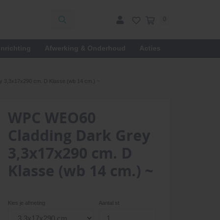
0
inrichting
Afwerking & Onderhoud
Acties
3,3x17x290 cm. D Klasse (wb 14 cm.) ~
WPC WEO60
Cladding Dark Grey
3,3x17x290 cm. D
Klasse (wb 14 cm.) ~
Kies je afmeting
Aantal st