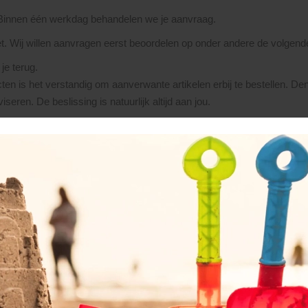
 Binnen één werkdag behandelen we je aanvraag.
et. Wij willen aanvragen eerst beoordelen op onder andere de volgend
je terug.
ten is het verstandig om aanverwante artikelen erbij te bestellen. De
seren. De beslissing is natuurlijk altijd aan jou.
ntact met je op. Het orderproces verloopt dan als volgt:
ntvang je van ons een orderbevestiging.
aling van 20% van het totaalbedrag.
n chauffeur voldaan worden (á contant of per pin, houd hierbij rekenin
 (meestal van toepassing bij leveringen buiten onze regio) dan dient h
s, worden alle materialen klaargezet danwel besteld. Zodra de goede
an levering kan op voorhand niet vastgelegd worden. We verzamelen 
 kunt aan het eind van deze dag, ca. 30 minuten voor sluitingstijd, 