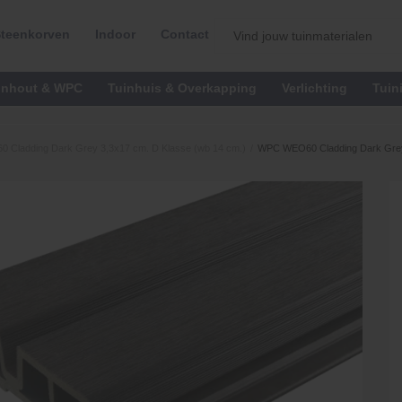
teenkorven
Indoor
Contact
inhout & WPC
Tuinhuis & Overkapping
Verlichting
Tuin
Cladding Dark Grey 3,3x17 cm. D Klasse (wb 14 cm.)
/
WPC WEO60 Cladding Dark Grey 