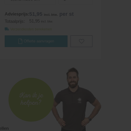
51,95
per st
Adviesprijs:
incl. btw.
51,95
Totaalprijs:
incl. btw.
Verzendkosten berekenen
Offerte aanvragen
Kan ik je
helpen?
ellen