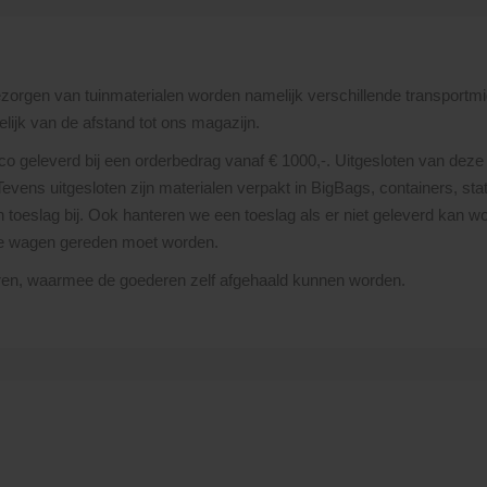
bezorgen van tuinmaterialen worden namelijk verschillende transportmi
lijk van de afstand tot ons magazijn.
nco geleverd bij een orderbedrag vanaf € 1000,-. Uitgesloten van deze 
 Tevens uitgesloten zijn materialen verpakt in BigBags, containers, st
toeslag bij. Ook hanteren we een toeslag als er niet geleverd kan wor
re wagen gereden moet worden.
uren, waarmee de goederen zelf afgehaald kunnen worden.