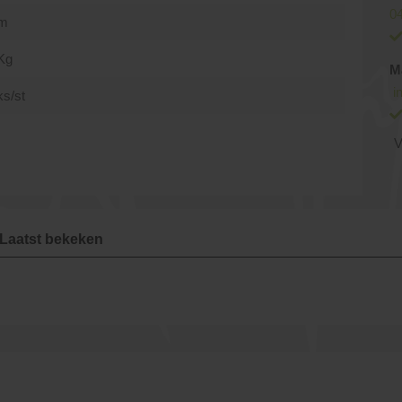
04
cm
Kg
M
i
ks/st
V
Laatst bekeken