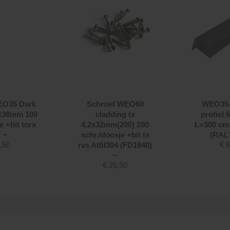
EO35 Dark
Schroef WEO60
WEO35-
2x38mm 100
cladding tx
profiel
e +bit torx
4,2x32mm(200) 200
L=300 cm
 ~
schr./doosje +bit tx
(RAL
,50
€
6
rvs AISI304 (FD1940)
~
€
26,50