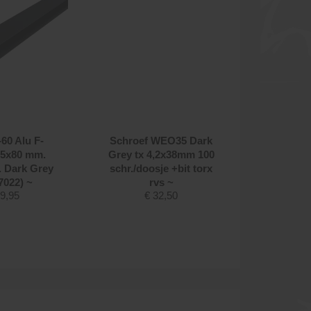
60 Alu F-
Schroef WEO35 Dark
Schro
 65x80 mm.
Grey tx 4,2x38mm 100
cla
. Dark Grey
schr./doosje +bit torx
4,2x32
7022) ~
rvs ~
schr./do
9,95
€
32,50
rvs AISI
€