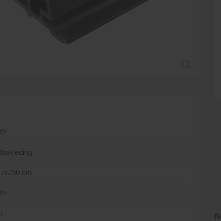
49
lbekleding
17x290 cm
cm
m
B