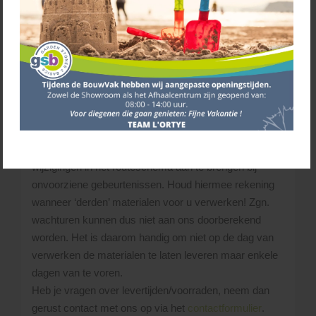
voor sluitingstijd, even bellen en de geplande
levertijd vernemen.
Levering
Wij proberen de aangeschafte materialen binnen 3 tot
10 werkdagen te leveren.
Wanneer er door ons een tijdsindicatie i.v.m. de
levering wordt gegeven, kunnen hieraan geen rechten
worden ontleend. L’Ortye behoudt zich het recht voor,
wijzigingen in het routeschema aan te brengen bij
onvoorziene gebeurtenissen. Houd hiermee rekening
wanneer ‘derden’ materialen voor u verwerken! Zgn.
wachturen kunnen dus niet aan ons doorberekend
worden. Het is daarom handig om niet op de dag van
verwerken de materialen te laten leveren maar enkele
dagen van te voren.
Heb je vragen over levertijden/voorraden, neem dan
gerust contact met ons op via het
contactformulier
.