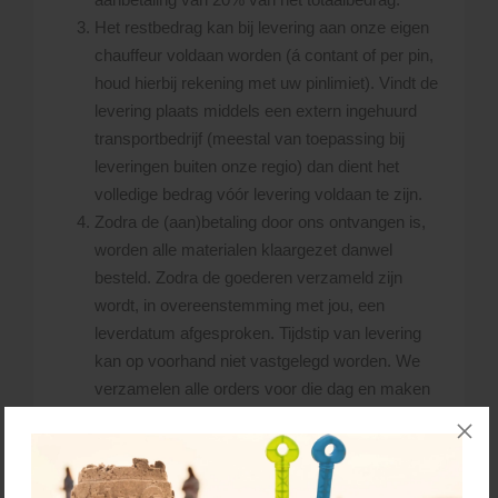
Het restbedrag kan bij levering aan onze eigen
chauffeur voldaan worden (á contant of per pin,
houd hierbij rekening met uw pinlimiet). Vindt de
levering plaats middels een extern ingehuurd
transportbedrijf (meestal van toepassing bij
leveringen buiten onze regio) dan dient het
volledige bedrag vóór levering voldaan te zijn.
Zodra de (aan)betaling door ons ontvangen is,
worden alle materialen klaargezet danwel
besteld. Zodra de goederen verzameld zijn
wordt, in overeenstemming met jou, een
leverdatum afgesproken. Tijdstip van levering
kan op voorhand niet vastgelegd worden. We
verzamelen alle orders voor die dag en maken
dan een zo economisch mogelijke route.
De dag voor levering maken we de planning. U
kunt aan het eind van deze dag, ca. 30 minuten