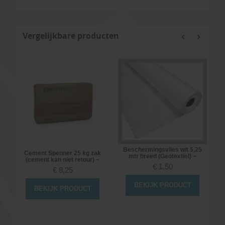
Vergelijkbare producten
Beschermingsvlies wit 5,25
Cement Spenner 25 kg zak
mtr breed (Geotextiel) ~
(cement kan niet retour) ~
€
1,50
€
8,25
BEKIJK PRODUCT
BEKIJK PRODUCT