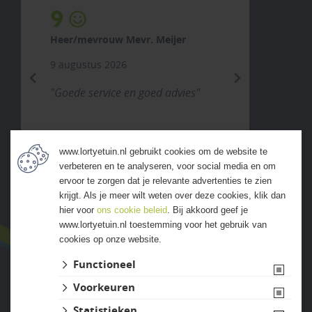
9
Heer/mevrouw Mevr. Meijer
9 augustus 2026
previous
next
"Goede service en goed advies"
www.lortyetuin.nl gebruikt cookies om de website te
verbeteren en te analyseren, voor social media en om
ALLE ERVARINGEN
ervoor te zorgen dat je relevante advertenties te zien
krijgt. Als je meer wilt weten over deze cookies, klik dan
hier voor
ons cookie beleid
. Bij akkoord geef je
www.lortyetuin.nl toestemming voor het gebruik van
cookies op onze website.
Functioneel
Voorkeuren
Website ontwikkeld door Lined
Statistieken